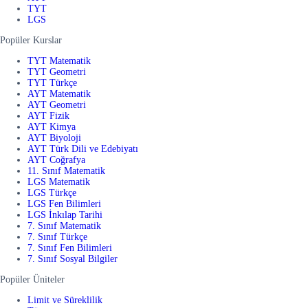
TYT
LGS
Popüler Kurslar
TYT Matematik
TYT Geometri
TYT Türkçe
AYT Matematik
AYT Geometri
AYT Fizik
AYT Kimya
AYT Biyoloji
AYT Türk Dili ve Edebiyatı
AYT Coğrafya
11. Sınıf Matematik
LGS Matematik
LGS Türkçe
LGS Fen Bilimleri
LGS İnkılap Tarihi
7. Sınıf Matematik
7. Sınıf Türkçe
7. Sınıf Fen Bilimleri
7. Sınıf Sosyal Bilgiler
Popüler Üniteler
Limit ve Süreklilik