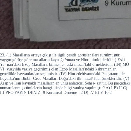
23. (1) Masalların ortaya çıkışı ile ilgili çeşitli görüşler ileri sürülmüştür,
yaygın görüşe göre masalların kaynağı Yunan ve Hint mitolojileridir. ) Eski
Yu- nan'daki Ezop Masalları, bilinen en eski masal/fabl örnekleridir. (IN) MÖ
VI. yüzyılda yazıya geçirilmiş olan Ezop Masalları'ndaki kahramanlar,
genellikle hayvanlardan seçilmiştir. (IV) Hint edebiyatındaki Pançatanra ile
Beydaba'nın Binbir Gece Masalları Doğu'daki ilk masal/ fabl örnekleridir. (V)
Arap ve İran kaynaklı masalların en ünlü anlatıcısı Şehra- zat'tır. Bu parçadaki
numaralanmış cümlelerin hangi- sinde bilgi yanlışı yapılmıştır? A) I B) II C)
III PRO YAYIN DENİZİ 9 Kurumsal Deneme - 2 D) IV E) V 10 2