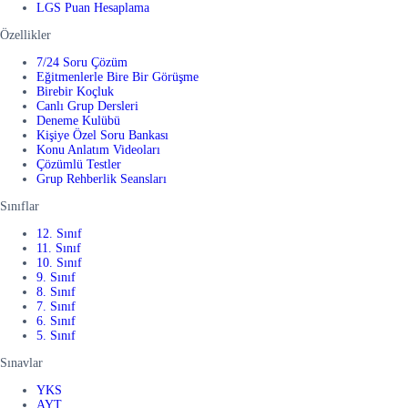
LGS Puan Hesaplama
Özellikler
7/24 Soru Çözüm
Eğitmenlerle Bire Bir Görüşme
Birebir Koçluk
Canlı Grup Dersleri
Deneme Kulübü
Kişiye Özel Soru Bankası
Konu Anlatım Videoları
Çözümlü Testler
Grup Rehberlik Seansları
Sınıflar
12. Sınıf
11. Sınıf
10. Sınıf
9. Sınıf
8. Sınıf
7. Sınıf
6. Sınıf
5. Sınıf
Sınavlar
YKS
AYT