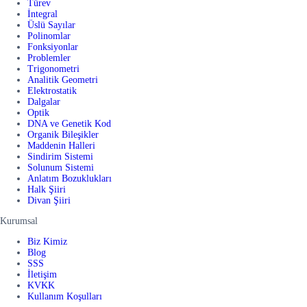
Türev
İntegral
Üslü Sayılar
Polinomlar
Fonksiyonlar
Problemler
Trigonometri
Analitik Geometri
Elektrostatik
Dalgalar
Optik
DNA ve Genetik Kod
Organik Bileşikler
Maddenin Halleri
Sindirim Sistemi
Solunum Sistemi
Anlatım Bozuklukları
Halk Şiiri
Divan Şiiri
Kurumsal
Biz Kimiz
Blog
SSS
İletişim
KVKK
Kullanım Koşulları