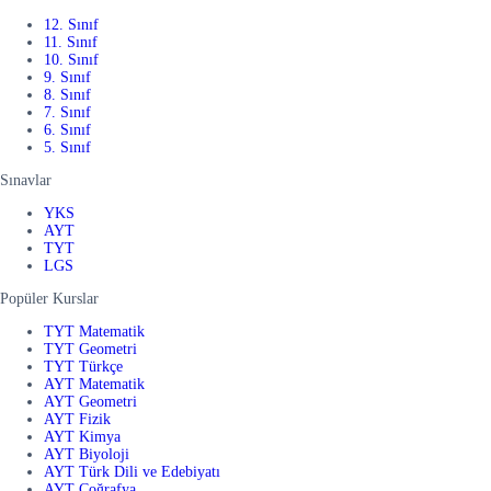
12. Sınıf
11. Sınıf
10. Sınıf
9. Sınıf
8. Sınıf
7. Sınıf
6. Sınıf
5. Sınıf
Sınavlar
YKS
AYT
TYT
LGS
Popüler Kurslar
TYT Matematik
TYT Geometri
TYT Türkçe
AYT Matematik
AYT Geometri
AYT Fizik
AYT Kimya
AYT Biyoloji
AYT Türk Dili ve Edebiyatı
AYT Coğrafya