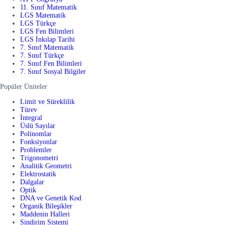
11. Sınıf Matematik
LGS Matematik
LGS Türkçe
LGS Fen Bilimleri
LGS İnkılap Tarihi
7. Sınıf Matematik
7. Sınıf Türkçe
7. Sınıf Fen Bilimleri
7. Sınıf Sosyal Bilgiler
Popüler Üniteler
Limit ve Süreklilik
Türev
İntegral
Üslü Sayılar
Polinomlar
Fonksiyonlar
Problemler
Trigonometri
Analitik Geometri
Elektrostatik
Dalgalar
Optik
DNA ve Genetik Kod
Organik Bileşikler
Maddenin Halleri
Sindirim Sistemi