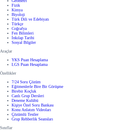
Geometri
Fizik
Kimya
Biyoloji
Türk Dili ve Edebiyatı
Türkçe
Coğrafya
Fen Bilimleri
İnkılap Tarihi
Sosyal Bilgiler
Araçlar
YKS Puan Hesaplama
LGS Puan Hesaplama
Özellikler
7/24 Soru Çözüm
Eğitmenlerle Bire Bir Görüşme
Birebir Koçluk
Canlı Grup Dersleri
Deneme Kulübü
Kişiye Özel Soru Bankası
Konu Anlatım Videoları
Çözümlü Testler
Grup Rehberlik Seansları
Sınıflar