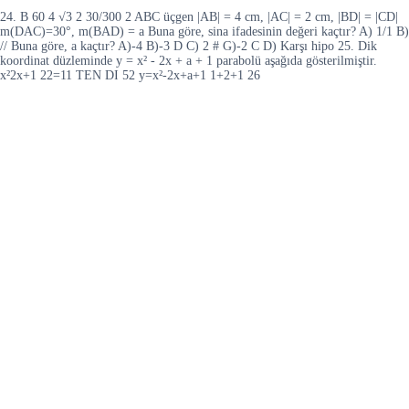
24. B 60 4 √3 2 30/300 2 ABC üçgen |AB| = 4 cm, |AC| = 2 cm, |BD| = |CD|
m(DAC)=30°, m(BAD) = a Buna göre, sina ifadesinin değeri kaçtır? A) 1/1 B)
// Buna göre, a kaçtır? A)-4 B)-3 D C) 2 # G)-2 C D) Karşı hipo 25. Dik
koordinat düzleminde y = x² - 2x + a + 1 parabolü aşağıda gösterilmiştir.
x²2x+1 22=11 TEN DI 52 y=x²-2x+a+1 1+2+1 26