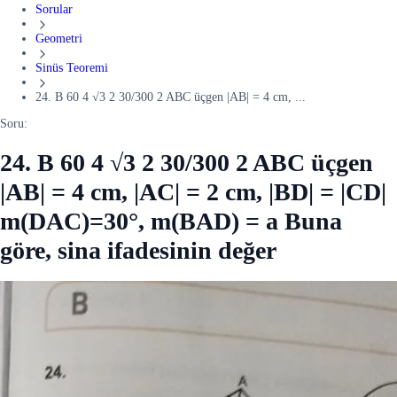
Sorular
Geometri
Sinüs Teoremi
24. B 60 4 √3 2 30/300 2 ABC üçgen |AB| = 4 cm, ...
Soru:
24. B 60 4 √3 2 30/300 2 ABC üçgen
|AB| = 4 cm, |AC| = 2 cm, |BD| = |CD|
m(DAC)=30°, m(BAD) = a Buna
göre, sina ifadesinin değer