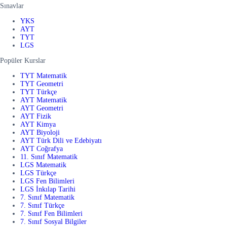
Sınavlar
YKS
AYT
TYT
LGS
Popüler Kurslar
TYT Matematik
TYT Geometri
TYT Türkçe
AYT Matematik
AYT Geometri
AYT Fizik
AYT Kimya
AYT Biyoloji
AYT Türk Dili ve Edebiyatı
AYT Coğrafya
11. Sınıf Matematik
LGS Matematik
LGS Türkçe
LGS Fen Bilimleri
LGS İnkılap Tarihi
7. Sınıf Matematik
7. Sınıf Türkçe
7. Sınıf Fen Bilimleri
7. Sınıf Sosyal Bilgiler