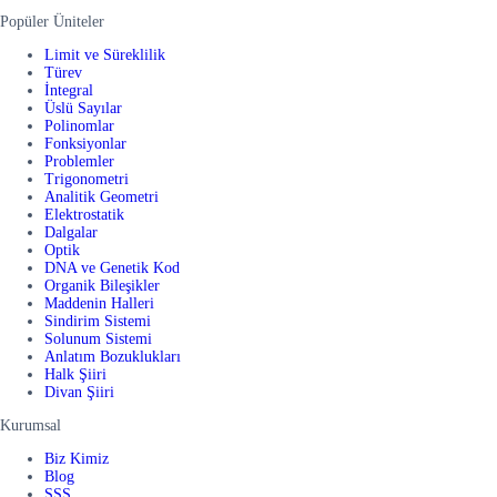
Popüler Üniteler
Limit ve Süreklilik
Türev
İntegral
Üslü Sayılar
Polinomlar
Fonksiyonlar
Problemler
Trigonometri
Analitik Geometri
Elektrostatik
Dalgalar
Optik
DNA ve Genetik Kod
Organik Bileşikler
Maddenin Halleri
Sindirim Sistemi
Solunum Sistemi
Anlatım Bozuklukları
Halk Şiiri
Divan Şiiri
Kurumsal
Biz Kimiz
Blog
SSS