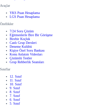
Araçlar
YKS Puan Hesaplama
LGS Puan Hesaplama
Özellikler
7/24 Soru Çözüm
Eğitmenlerle Bire Bir Görüşme
Birebir Koçluk
Canlı Grup Dersleri
Deneme Kulübü
Kişiye Özel Soru Bankası
Konu Anlatım Videoları
Çözümlü Testler
Grup Rehberlik Seansları
Sınıflar
12. Sınıf
11. Sınıf
10. Sınıf
9. Sınıf
8. Sınıf
7. Sınıf
6. Sınıf
5. Sınıf