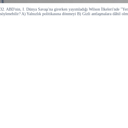
32. ABD'nin, I. Dünya Savaşı'na girerken yayımladığı Wilson İlkeleri'nde "Yen
söylenebilir? A) Yalnızlık politikasına dönmeyi B) Gizli antlaşmalara dâhil ol