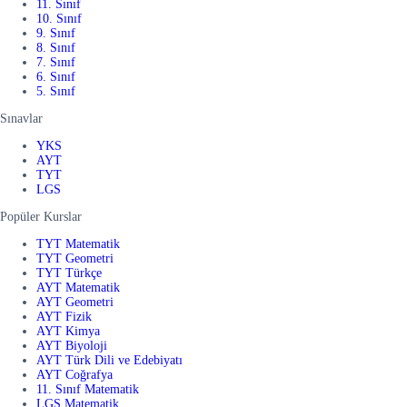
11. Sınıf
10. Sınıf
9. Sınıf
8. Sınıf
7. Sınıf
6. Sınıf
5. Sınıf
Sınavlar
YKS
AYT
TYT
LGS
Popüler Kurslar
TYT Matematik
TYT Geometri
TYT Türkçe
AYT Matematik
AYT Geometri
AYT Fizik
AYT Kimya
AYT Biyoloji
AYT Türk Dili ve Edebiyatı
AYT Coğrafya
11. Sınıf Matematik
LGS Matematik