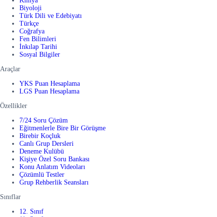
Kimya
Biyoloji
Türk Dili ve Edebiyatı
Türkçe
Coğrafya
Fen Bilimleri
İnkılap Tarihi
Sosyal Bilgiler
Araçlar
YKS Puan Hesaplama
LGS Puan Hesaplama
Özellikler
7/24 Soru Çözüm
Eğitmenlerle Bire Bir Görüşme
Birebir Koçluk
Canlı Grup Dersleri
Deneme Kulübü
Kişiye Özel Soru Bankası
Konu Anlatım Videoları
Çözümlü Testler
Grup Rehberlik Seansları
Sınıflar
12. Sınıf