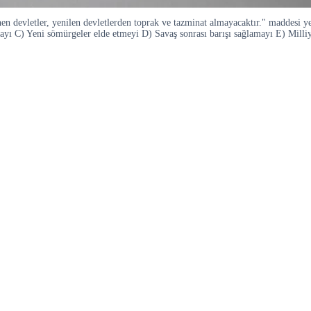
en devletler, yenilen devletlerden toprak ve tazminat almayacaktır." maddesi y
mayı C) Yeni sömürgeler elde etmeyi D) Savaş sonrası barışı sağlamayı E) Milliy