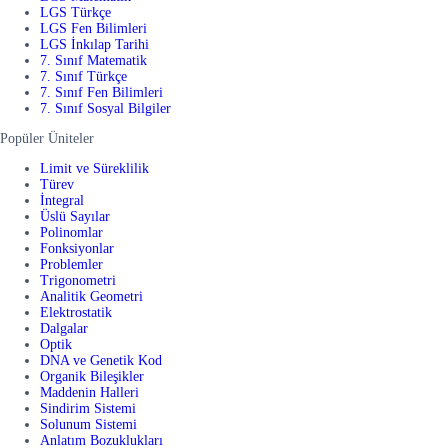
LGS Türkçe
LGS Fen Bilimleri
LGS İnkılap Tarihi
7. Sınıf Matematik
7. Sınıf Türkçe
7. Sınıf Fen Bilimleri
7. Sınıf Sosyal Bilgiler
Popüler Üniteler
Limit ve Süreklilik
Türev
İntegral
Üslü Sayılar
Polinomlar
Fonksiyonlar
Problemler
Trigonometri
Analitik Geometri
Elektrostatik
Dalgalar
Optik
DNA ve Genetik Kod
Organik Bileşikler
Maddenin Halleri
Sindirim Sistemi
Solunum Sistemi
Anlatım Bozuklukları