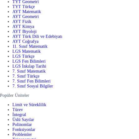
TYT Geometri
TYT Türkçe
AYT Matematik
AYT Geometri
AYT Fizik
AYT Kimya
AYT Biyoloji
AYT Türk Dili ve Edebiyatı
AYT Coğrafya
11. Sınıf Matematik
LGS Matematik
LGS Türkçe
LGS Fen Bilimleri
LGS İnkılap Tarihi
7. Sınıf Matematik
7. Sınıf Türkçe
7. Sınıf Fen Bilimleri
7. Sınıf Sosyal Bilgiler
Popüler Üniteler
Limit ve Süreklilik
Türev
İntegral
Üslü Sayılar
Polinomlar
Fonksiyonlar
Problemler