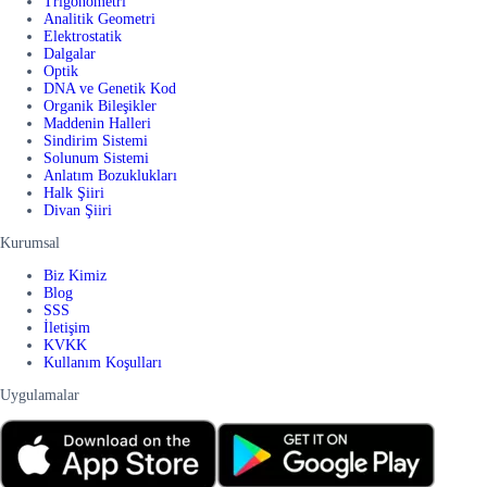
Trigonometri
Analitik Geometri
Elektrostatik
Dalgalar
Optik
DNA ve Genetik Kod
Organik Bileşikler
Maddenin Halleri
Sindirim Sistemi
Solunum Sistemi
Anlatım Bozuklukları
Halk Şiiri
Divan Şiiri
Kurumsal
Biz Kimiz
Blog
SSS
İletişim
KVKK
Kullanım Koşulları
Uygulamalar