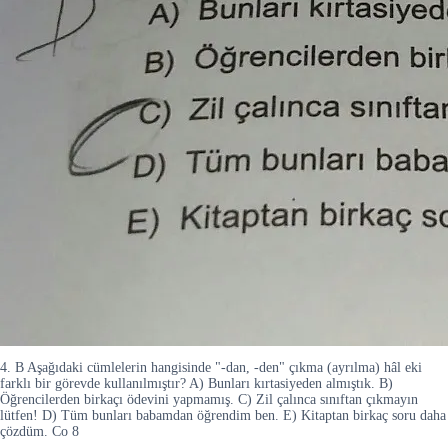
4. B Aşağıdaki cümlelerin hangisinde "-dan, -den" çıkma (ayrılma) hâl eki
farklı bir görevde kullanılmıştır? A) Bunları kırtasiyeden almıştık. B)
Öğrencilerden birkaçı ödevini yapmamış. C) Zil çalınca sınıftan çıkmayın
lütfen! D) Tüm bunları babamdan öğrendim ben. E) Kitaptan birkaç soru daha
çözdüm. Co 8