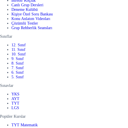
Birebir Koçluk
Canlı Grup Dersleri
Deneme Kulübü
Kişiye Özel Soru Bankası
Konu Anlatım Videoları
Çözümlü Testler
Grup Rehberlik Seansları
Sınıflar
12. Sınıf
11. Sınıf
10. Sınıf
9. Sınıf
8. Sınıf
7. Sınıf
6. Sınıf
5. Sınıf
Sınavlar
YKS
AYT
TYT
LGS
Popüler Kurslar
TYT Matematik