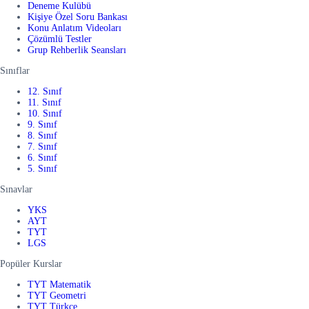
Deneme Kulübü
Kişiye Özel Soru Bankası
Konu Anlatım Videoları
Çözümlü Testler
Grup Rehberlik Seansları
Sınıflar
12. Sınıf
11. Sınıf
10. Sınıf
9. Sınıf
8. Sınıf
7. Sınıf
6. Sınıf
5. Sınıf
Sınavlar
YKS
AYT
TYT
LGS
Popüler Kurslar
TYT Matematik
TYT Geometri
TYT Türkçe