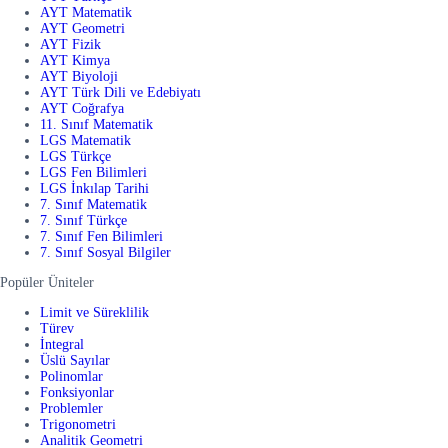
AYT Matematik
AYT Geometri
AYT Fizik
AYT Kimya
AYT Biyoloji
AYT Türk Dili ve Edebiyatı
AYT Coğrafya
11. Sınıf Matematik
LGS Matematik
LGS Türkçe
LGS Fen Bilimleri
LGS İnkılap Tarihi
7. Sınıf Matematik
7. Sınıf Türkçe
7. Sınıf Fen Bilimleri
7. Sınıf Sosyal Bilgiler
Popüler Üniteler
Limit ve Süreklilik
Türev
İntegral
Üslü Sayılar
Polinomlar
Fonksiyonlar
Problemler
Trigonometri
Analitik Geometri