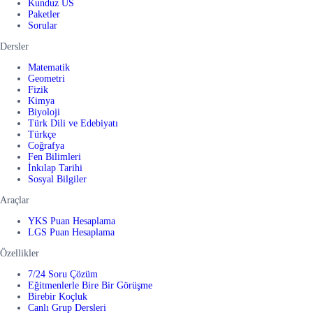
Kunduz US
Paketler
Sorular
Dersler
Matematik
Geometri
Fizik
Kimya
Biyoloji
Türk Dili ve Edebiyatı
Türkçe
Coğrafya
Fen Bilimleri
İnkılap Tarihi
Sosyal Bilgiler
Araçlar
YKS Puan Hesaplama
LGS Puan Hesaplama
Özellikler
7/24 Soru Çözüm
Eğitmenlerle Bire Bir Görüşme
Birebir Koçluk
Canlı Grup Dersleri