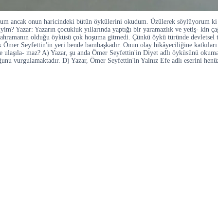
rum ancak onun haricindeki bütün öykülerini okudum. Üzülerek söylüyorum ki 
iyim? Yazar: Yazarın çocukluk yıllarında yaptığı bir yaramazlık ve yetiş- kin ç
 kahramanın olduğu öyküsü çok hoşuma gitmedi. Çünkü öykü türünde devletsel 
k Ömer Seyfettin'in yeri bende bambaşkadır. Onun olay hikâyeciliğine katkıları
ine ulaşıla- maz? A) Yazar, şu anda Ömer Seyfettin'in Diyet adlı öyküsünü okuma
ğunu vurgulamaktadır. D) Yazar, Ömer Seyfettin'in Yalnız Efe adlı eserini hen