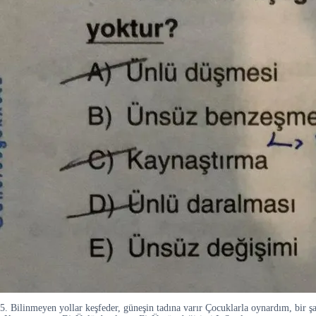
5. Bilinmeyen yollar keşfeder, güneşin tadına varır Çocuklarla oynardım, bir