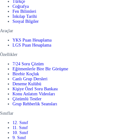
Türkçe
Coğrafya
Fen Bilimleri
İnkılap Tarihi
Sosyal Bilgiler
Araçlar
YKS Puan Hesaplama
LGS Puan Hesaplama
Özellikler
7/24 Soru Çözüm
Eğitmenlerle Bire Bir Görüşme
Birebir Koçluk
Canlı Grup Dersleri
Deneme Kulübü
Kişiye Özel Soru Bankası
Konu Anlatım Videoları
Çözümlü Testler
Grup Rehberlik Seansları
Sınıflar
12. Sınıf
11. Sınıf
10. Sınıf
9. Sınıf