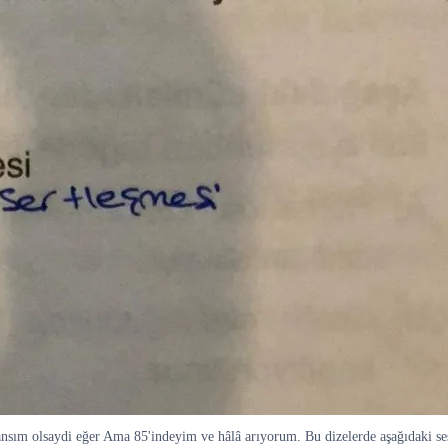
 şansım olsaydi eğer Ama 85'indeyim ve hâlâ arıyorum. Bu dizelerde aşağıdaki 