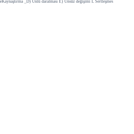
eKaynaştırma _D) Ünlü daralması E) Ünsüz değişimi L Sertleşmes