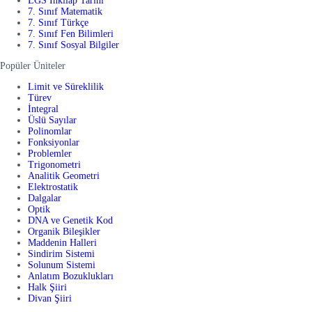
LGS İnkılap Tarihi
7. Sınıf Matematik
7. Sınıf Türkçe
7. Sınıf Fen Bilimleri
7. Sınıf Sosyal Bilgiler
Popüler Üniteler
Limit ve Süreklilik
Türev
İntegral
Üslü Sayılar
Polinomlar
Fonksiyonlar
Problemler
Trigonometri
Analitik Geometri
Elektrostatik
Dalgalar
Optik
DNA ve Genetik Kod
Organik Bileşikler
Maddenin Halleri
Sindirim Sistemi
Solunum Sistemi
Anlatım Bozuklukları
Halk Şiiri
Divan Şiiri