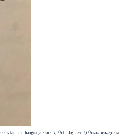
ses olaylarından hangisi yoktur? A) Ünlü düşmesi B) Ünsüz benzeşmesi