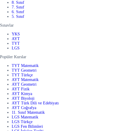
8. Sınıf
7. Sınıf
6. Sınıf
5. Sınıf
Sınavlar
YKS
AYT
TYT
LGS
Popüler Kurslar
TYT Matematik
TYT Geometri
TYT Türkçe
AYT Matematik
AYT Geometri
AYT Fizik
AYT Kimya
AYT Biyoloji
AYT Türk Dili ve Edebiyatı
AYT Coğrafya
11. Sınıf Matematik
LGS Matematik
LGS Türkçe
LGS Fen Bilimleri