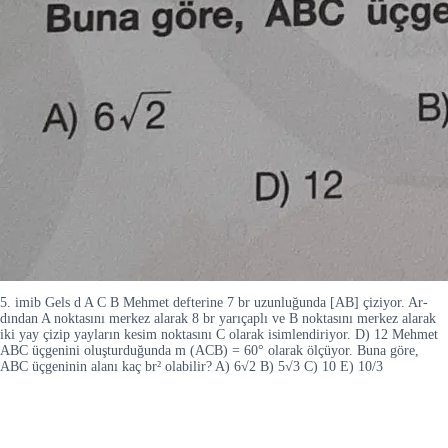
5. imib Gels d A C B Mehmet defterine 7 br uzunluğunda [AB] çiziyor. Ar-
dından A noktasını merkez alarak 8 br yarıçaplı ve B noktasını merkez alarak
iki yay çizip yayların kesim noktasını C olarak isimlendiriyor. D) 12 Mehmet
ABC üçgenini oluşturduğunda m (ACB) = 60° olarak ölçüyor. Buna göre,
ABC üçgeninin alanı kaç br² olabilir? A) 6√2 B) 5√3 C) 10 E) 10/3