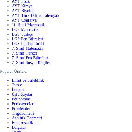
AYT Fizik
AYT Kimya
AYT Biyoloji
AYT Türk Dili ve Edebiyatı
AYT Coğrafya
11. Sınıf Matematik
LGS Matematik
LGS Türkçe
LGS Fen Bilimleri
LGS İnkılap Tarihi
7. Sınıf Matematik
7. Sınıf Türkçe
7. Sınıf Fen Bilimleri
7. Sınıf Sosyal Bilgiler
Popüler Üniteler
Limit ve Süreklilik
Türev
İntegral
Üslü Sayılar
Polinomlar
Fonksiyonlar
Problemler
Trigonometri
Analitik Geometri
Elektrostatik
Dalgalar