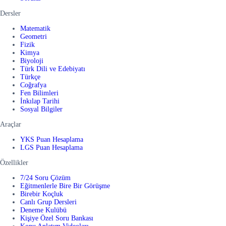
Dersler
Matematik
Geometri
Fizik
Kimya
Biyoloji
Türk Dili ve Edebiyatı
Türkçe
Coğrafya
Fen Bilimleri
İnkılap Tarihi
Sosyal Bilgiler
Araçlar
YKS Puan Hesaplama
LGS Puan Hesaplama
Özellikler
7/24 Soru Çözüm
Eğitmenlerle Bire Bir Görüşme
Birebir Koçluk
Canlı Grup Dersleri
Deneme Kulübü
Kişiye Özel Soru Bankası