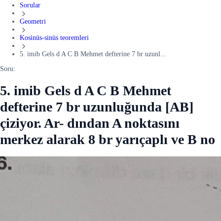
Sorular
Geometri
Kosinüs-sinüs teoremleri
5. imib Gels d A C B Mehmet defterine 7 br uzunl...
Soru:
5. imib Gels d A C B Mehmet
defterine 7 br uzunluğunda [AB]
çiziyor. Ar- dından A noktasını
merkez alarak 8 br yarıçaplı ve B no