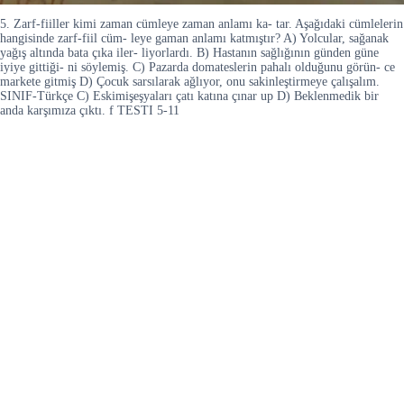
5. Zarf-fiiller kimi zaman cümleye zaman anlamı ka- tar. Aşağıdaki cümlelerin
hangisinde zarf-fiil cüm- leye gaman anlamı katmıştır? A) Yolcular, sağanak
yağış altında bata çıka iler- liyorlardı. B) Hastanın sağlığının günden güne
iyiye gittiği- ni söylemiş. C) Pazarda domateslerin pahalı olduğunu görün- ce
markete gitmiş D) Çocuk sarsılarak ağlıyor, onu sakinleştirmeye çalışalım.
SINIF-Türkçe C) Eskimişeşyaları çatı katına çınar up D) Beklenmedik bir
anda karşımıza çıktı. f TESTI 5-11