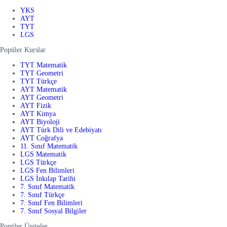
YKS
AYT
TYT
LGS
Popüler Kurslar
TYT Matematik
TYT Geometri
TYT Türkçe
AYT Matematik
AYT Geometri
AYT Fizik
AYT Kimya
AYT Biyoloji
AYT Türk Dili ve Edebiyatı
AYT Coğrafya
11. Sınıf Matematik
LGS Matematik
LGS Türkçe
LGS Fen Bilimleri
LGS İnkılap Tarihi
7. Sınıf Matematik
7. Sınıf Türkçe
7. Sınıf Fen Bilimleri
7. Sınıf Sosyal Bilgiler
Popüler Üniteler