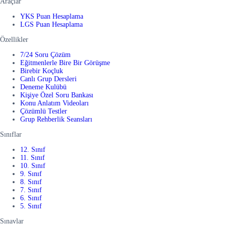
Araçlar
YKS Puan Hesaplama
LGS Puan Hesaplama
Özellikler
7/24 Soru Çözüm
Eğitmenlerle Bire Bir Görüşme
Birebir Koçluk
Canlı Grup Dersleri
Deneme Kulübü
Kişiye Özel Soru Bankası
Konu Anlatım Videoları
Çözümlü Testler
Grup Rehberlik Seansları
Sınıflar
12. Sınıf
11. Sınıf
10. Sınıf
9. Sınıf
8. Sınıf
7. Sınıf
6. Sınıf
5. Sınıf
Sınavlar