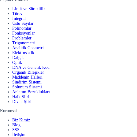
Limit ve Süreklilik
Türev
İntegral
Üslü Sayılar
Polinomlar
Fonksiyonlar
Problemler
Trigonometri
Analitik Geometri
Elektrostatik
Dalgalar
Optik
DNA ve Genetik Kod
Organik Bileşikler
Maddenin Halleri
Sindirim Sistemi
Solunum Sistemi
Anlatım Bozuklukları
Halk Şiiri
Divan Şiiri
Kurumsal
Biz Kimiz
Blog
SSS
İletişim