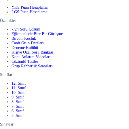
YKS Puan Hesaplama
LGS Puan Hesaplama
Özellikler
7/24 Soru Çözüm
Eğitmenlerle Bire Bir Görüşme
Birebir Koçluk
Canlı Grup Dersleri
Deneme Kulübü
Kişiye Özel Soru Bankası
Konu Anlatım Videoları
Çözümlü Testler
Grup Rehberlik Seansları
Sınıflar
12. Sınıf
11. Sınıf
10. Sınıf
9. Sınıf
8. Sınıf
7. Sınıf
6. Sınıf
5. Sınıf
Sınavlar