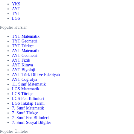
YKS
AYT
TYT
LGS
Popüler Kurslar
TYT Matematik
TYT Geometri
TYT Türkçe
AYT Matematik
AYT Geometri
AYT Fizik
AYT Kimya
AYT Biyoloji
AYT Türk Dili ve Edebiyatı
AYT Coğrafya
11. Sınıf Matematik
LGS Matematik
LGS Türkçe
LGS Fen Bilimleri
LGS İnkılap Tarihi
7. Sınıf Matematik
7. Sınıf Türkçe
7. Sınıf Fen Bilimleri
7. Sınıf Sosyal Bilgiler
Popüler Üniteler