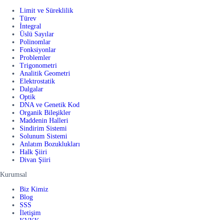
Limit ve Süreklilik
Türev
İntegral
Üslü Sayılar
Polinomlar
Fonksiyonlar
Problemler
Trigonometri
Analitik Geometri
Elektrostatik
Dalgalar
Optik
DNA ve Genetik Kod
Organik Bileşikler
Maddenin Halleri
Sindirim Sistemi
Solunum Sistemi
Anlatım Bozuklukları
Halk Şiiri
Divan Şiiri
Kurumsal
Biz Kimiz
Blog
SSS
İletişim