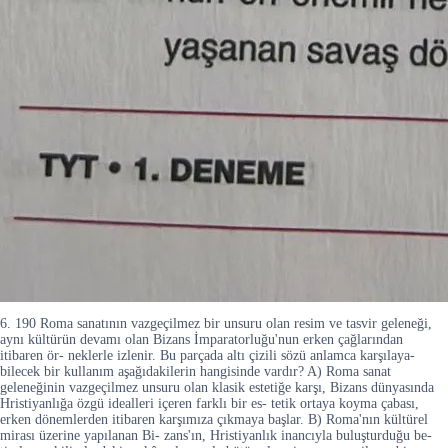
6. 190 Roma sanatının vazgeçilmez bir unsuru olan resim ve tasvir geleneği,
aynı kültürün devamı olan Bizans İmparatorluğu'nun erken çağlarından
itibaren ör- neklerle izlenir. Bu parçada altı çizili sözü anlamca karşılaya-
bilecek bir kullanım aşağıdakilerin hangisinde vardır? A) Roma sanat
geleneğinin vazgeçilmez unsuru olan klasik estetiğe karşı, Bizans dünyasında
Hristiyanlığa özgü idealleri içeren farklı bir es- tetik ortaya koyma çabası,
erken dönemlerden itibaren karşımıza çıkmaya başlar. B) Roma'nın kültürel
mirası üzerine yapılanan Bi- zans'ın, Hristiyanlık inancıyla buluşturduğu be-