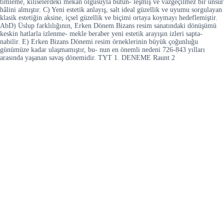
timleme, kiliselerdeki mekân olgusuyla bütün- leşmiş ve vazgeçilmez bir unsur
hâlini almıştır. C) Yeni estetik anlayış, salt ideal güzellik ve uyumu sorgulayan
klasik estetiğin aksine, içsel güzellik ve biçimi ortaya koymayı hedeflemiştir.
AbD) Üslup farklılığının, Erken Dönem Bizans resim sanatındaki dönüşümü
keskin hatlarla izlenme- mekle beraber yeni estetik arayışın izleri sapta-
nabilir. E) Erken Bizans Dönemi resim örneklerinin büyük çoğunluğu
günümüze kadar ulaşmamıştır, bu- nun en önemli nedeni 726-843 yılları
arasında yaşanan savaş dönemidir. TYT 1. DENEME Raunt 2