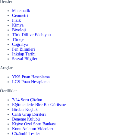
Dersler
Matematik
Geometri
Fizik
Kimya
Biyoloji
Türk Dili ve Edebiyatı
Türkçe
Coğrafya
Fen Bilimleri
İnkılap Tarihi
Sosyal Bilgiler
Araçlar
YKS Puan Hesaplama
LGS Puan Hesaplama
Özellikler
7/24 Soru Çözüm
Eğitmenlerle Bire Bir Görüşme
Birebir Koçluk
Canlı Grup Dersleri
Deneme Kulübü
Kişiye Özel Soru Bankası
Konu Anlatım Videoları
Çözümlü Testler