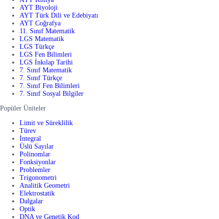
AYT Biyoloji
AYT Türk Dili ve Edebiyatı
AYT Coğrafya
11. Sınıf Matematik
LGS Matematik
LGS Türkçe
LGS Fen Bilimleri
LGS İnkılap Tarihi
7. Sınıf Matematik
7. Sınıf Türkçe
7. Sınıf Fen Bilimleri
7. Sınıf Sosyal Bilgiler
Popüler Üniteler
Limit ve Süreklilik
Türev
İntegral
Üslü Sayılar
Polinomlar
Fonksiyonlar
Problemler
Trigonometri
Analitik Geometri
Elektrostatik
Dalgalar
Optik
DNA ve Genetik Kod