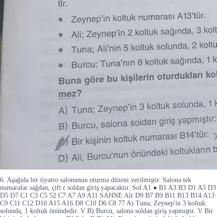
6. Aşağıda bir tiyatro salonunun oturma düzeni verilmiştir. Salona tek
numaralar sağdan, çift r soldan giriş yapacaktır. Sol A1 ● B1 A3 B3 D1 A5 D3
D5 D7 C1 C3 C5 52 C7 A7 A9 A11 SAHNE Alr D9 B7 B9 B11 B13 B14 A13
C9 C11 C12 D10 A15 A16 D8 C10 D6 C8 77 A) Tuna; Zeynep'in 3 koltuk
solunda, 1 koltuk önündedir. V B) Burcu, salona soldan giriş yapmıştır. V Bir