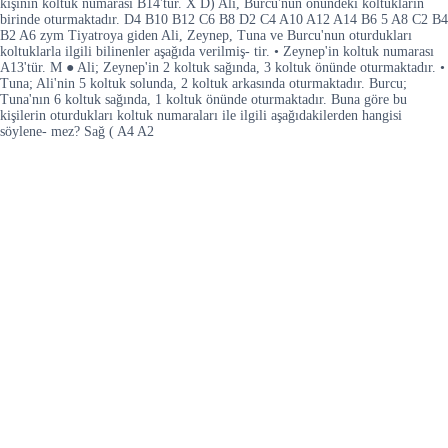
kişinin koltuk numarası B14'tür. X D) Ali, Burcu'nun önündeki koltukların
birinde oturmaktadır. D4 B10 B12 C6 B8 D2 C4 A10 A12 A14 B6 5 A8 C2 B4
B2 A6 zym Tiyatroya giden Ali, Zeynep, Tuna ve Burcu'nun oturdukları
koltuklarla ilgili bilinenler aşağıda verilmiş- tir. • Zeynep'in koltuk numarası
A13'tür. M ● Ali; Zeynep'in 2 koltuk sağında, 3 koltuk önünde oturmaktadır. •
Tuna; Ali'nin 5 koltuk solunda, 2 koltuk arkasında oturmaktadır. Burcu;
Tuna'nın 6 koltuk sağında, 1 koltuk önünde oturmaktadır. Buna göre bu
kişilerin oturdukları koltuk numaraları ile ilgili aşağıdakilerden hangisi
söylene- mez? Sağ ( A4 A2