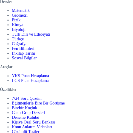
Dersler
Matematik
Geometri
Fizik
Kimya
Biyoloji
Türk Dili ve Edebiyatı
Türkçe
Coğrafya
Fen Bilimleri
İnkılap Tarihi
Sosyal Bilgiler
Araçlar
YKS Puan Hesaplama
LGS Puan Hesaplama
Özellikler
7/24 Soru Çözüm
Eğitmenlerle Bire Bir Görüşme
Birebir Koçluk
Canlı Grup Dersleri
Deneme Kulübü
Kişiye Özel Soru Bankası
Konu Anlatım Videoları
Çözümlü Testler