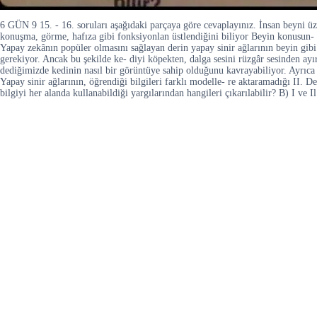
6 GÜN 9 15. - 16. soruları aşağıdaki parçaya göre cevaplayınız. İnsan beyni üze
konuşma, görme, hafıza gibi fonksiyonlan üstlendiğini biliyor Beyin konusun- da
Yapay zekânın popüler olmasını sağlayan derin yapay sinir ağlarının beyin gibi
gerekiyor. Ancak bu şekilde ke- diyi köpekten, dalga sesini rüzgâr sesinden ay
dediğimizde kedinin nasıl bir görüntüye sahip olduğunu kavrayabiliyor. Ayrıca 
Yapay sinir ağlarının, öğrendiği bilgileri farklı modelle- re aktaramadığı II. D
bilgiyi her alanda kullanabildiği yargılarından hangileri çıkarılabilir? B) I ve 