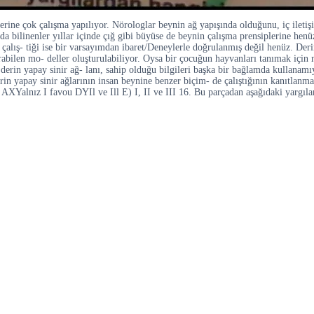
rine çok çalışma yapılıyor. Nörologlar beynin ağ yapışında olduğunu, iç iletişim
 bilinenler yıllar içinde çığ gibi büyüse de beynin çalışma prensiplerine henüz
 çalış- tiği ise bir varsayımdan ibaret/Deneylerle doğrulanmış değil henüz. Der
ırabilen mo- deller oluşturulabiliyor. Oysa bir çocuğun hayvanları tanımak içi
derin yapay sinir ağ- lanı, sahip olduğu bilgileri başka bir bağlamda kullanam
erin yapay sinir ağlarının insan beynine benzer biçim- de çalıştığının kanıtlanm
Il AXYalnız I favou DYIl ve Ill E) I, II ve III 16. Bu parçadan aşağıdaki yargıla