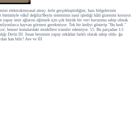
ini elektrokimyasal süreç- lerle gerçekleştirdiğini, bazı bölgelerinin
 bütünüyle vâkıf değiliz/Beyin sisteminin nasıl işlediği hâlâ gizemini koruyor.
in yapay sinir ağlarını eğitmek için çok büyük bir veri havuzuna sahip olmak
n milyonlarca hayvan görmesi gerekmiyor. Tek bir kediyi gösterip "Bu kedi."
ıyor; benzer konulardaki modellere transfer edemiyor. 15. Bu parçadan 1/1
adığı Derin III. İnsan beyninin yapay zekâdan farklı olarak sahip oldu- ğu
rdan han bilir? Ave ve III