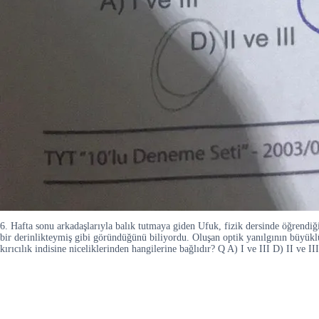
6. Hafta sonu arkadaşlarıyla balık tutmaya giden Ufuk, fizik dersinde öğrendiğ
bir derinlikteymiş gibi göründüğünü biliyordu. Oluşan optik yanılgının büyükl
kırıcılık indisine niceliklerinden hangilerine bağlıdır? Q A) I ve III D) II ve 