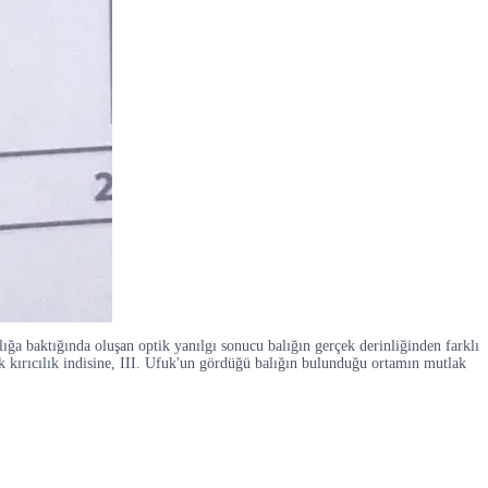
ığa baktığında oluşan optik yanılgı sonucu balığın gerçek derinliğinden farklı
 kırıcılık indisine, III. Ufuk'un gördüğü balığın bulunduğu ortamın mutlak