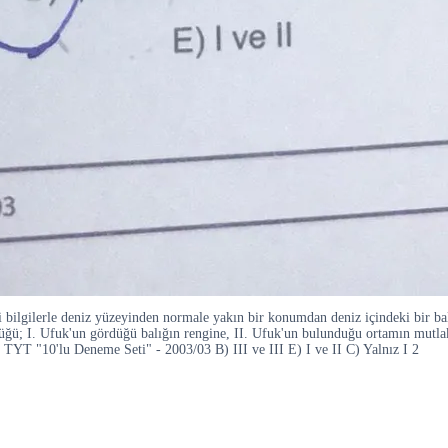
i bilgilerle deniz yüzeyinden normale yakın bir konumdan deniz içindeki bir bal
üğü; I. Ufuk'un gördüğü balığın rengine, II. Ufuk'un bulunduğu ortamın mutlak
III TYT "10'lu Deneme Seti" - 2003/03 B) III ve III E) I ve II C) Yalnız I 2