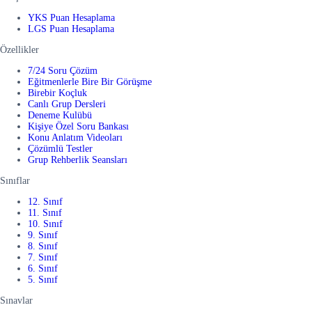
YKS Puan Hesaplama
LGS Puan Hesaplama
Özellikler
7/24 Soru Çözüm
Eğitmenlerle Bire Bir Görüşme
Birebir Koçluk
Canlı Grup Dersleri
Deneme Kulübü
Kişiye Özel Soru Bankası
Konu Anlatım Videoları
Çözümlü Testler
Grup Rehberlik Seansları
Sınıflar
12. Sınıf
11. Sınıf
10. Sınıf
9. Sınıf
8. Sınıf
7. Sınıf
6. Sınıf
5. Sınıf
Sınavlar