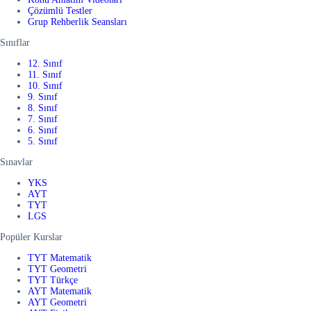
Çözümlü Testler
Grup Rehberlik Seansları
Sınıflar
12. Sınıf
11. Sınıf
10. Sınıf
9. Sınıf
8. Sınıf
7. Sınıf
6. Sınıf
5. Sınıf
Sınavlar
YKS
AYT
TYT
LGS
Popüler Kurslar
TYT Matematik
TYT Geometri
TYT Türkçe
AYT Matematik
AYT Geometri