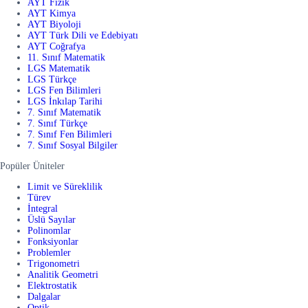
AYT Fizik
AYT Kimya
AYT Biyoloji
AYT Türk Dili ve Edebiyatı
AYT Coğrafya
11. Sınıf Matematik
LGS Matematik
LGS Türkçe
LGS Fen Bilimleri
LGS İnkılap Tarihi
7. Sınıf Matematik
7. Sınıf Türkçe
7. Sınıf Fen Bilimleri
7. Sınıf Sosyal Bilgiler
Popüler Üniteler
Limit ve Süreklilik
Türev
İntegral
Üslü Sayılar
Polinomlar
Fonksiyonlar
Problemler
Trigonometri
Analitik Geometri
Elektrostatik
Dalgalar
Optik