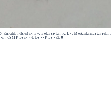
6. Kırıcılık indisleri nk, n ve n olan saydam K, L ve M ortamlarında tek rekli I
>n n C) M K B) nk >>L D) >> K E) > KL 8