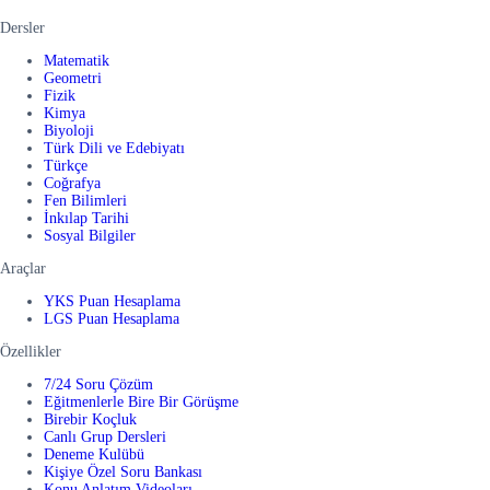
Dersler
Matematik
Geometri
Fizik
Kimya
Biyoloji
Türk Dili ve Edebiyatı
Türkçe
Coğrafya
Fen Bilimleri
İnkılap Tarihi
Sosyal Bilgiler
Araçlar
YKS Puan Hesaplama
LGS Puan Hesaplama
Özellikler
7/24 Soru Çözüm
Eğitmenlerle Bire Bir Görüşme
Birebir Koçluk
Canlı Grup Dersleri
Deneme Kulübü
Kişiye Özel Soru Bankası
Konu Anlatım Videoları