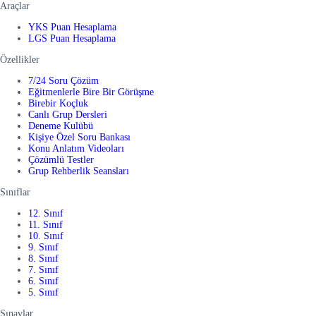
Araçlar
YKS Puan Hesaplama
LGS Puan Hesaplama
Özellikler
7/24 Soru Çözüm
Eğitmenlerle Bire Bir Görüşme
Birebir Koçluk
Canlı Grup Dersleri
Deneme Kulübü
Kişiye Özel Soru Bankası
Konu Anlatım Videoları
Çözümlü Testler
Grup Rehberlik Seansları
Sınıflar
12. Sınıf
11. Sınıf
10. Sınıf
9. Sınıf
8. Sınıf
7. Sınıf
6. Sınıf
5. Sınıf
Sınavlar