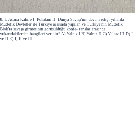
8. I. Adana Kahire I. Potsdam II. Dünya Savaşı'nın devam ettiği yıllarda
Müttefik Devletler ile Türkiye arasında yapılan ve Türkiye'nin Müttefik
Blok'ta savaşa girmesinin görüşüldüğü konfe- ranslar arasında
yukarıdakilerden hangileri yer alır? A) Yalnız I B) Yalnız II C) Yalnız III D) I
ve II E) I, II ve III