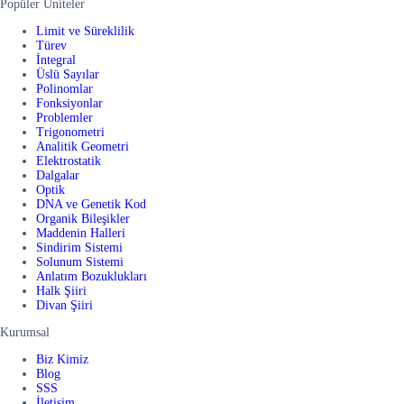
Popüler Üniteler
Limit ve Süreklilik
Türev
İntegral
Üslü Sayılar
Polinomlar
Fonksiyonlar
Problemler
Trigonometri
Analitik Geometri
Elektrostatik
Dalgalar
Optik
DNA ve Genetik Kod
Organik Bileşikler
Maddenin Halleri
Sindirim Sistemi
Solunum Sistemi
Anlatım Bozuklukları
Halk Şiiri
Divan Şiiri
Kurumsal
Biz Kimiz
Blog
SSS
İletişim