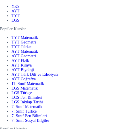
YKS
AYT
TYT
LGS
Popüler Kurslar
TYT Matematik
TYT Geometri
TYT Türkçe
AYT Matematik
AYT Geometri
AYT Fizik
AYT Kimya
AYT Biyoloji
AYT Türk Dili ve Edebiyatı
AYT Coğrafya
11. Sınıf Matematik
LGS Matematik
LGS Türkçe
LGS Fen Bilimleri
LGS İnkılap Tarihi
7. Sınıf Matematik
7. Sınıf Türkçe
7. Sınıf Fen Bilimleri
7. Sınıf Sosyal Bilgiler