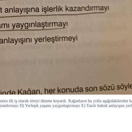
sonra ilk iş olarak töreyi düzene koyardı. Kağanların bu yolla aşağıdakilerden h
azandırmayı D) Yerleşik yaşamı yaygınlaştırmayı E) Yazılı hukuk anlayışını ye