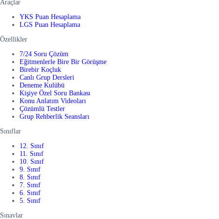
Araçlar
YKS Puan Hesaplama
LGS Puan Hesaplama
Özellikler
7/24 Soru Çözüm
Eğitmenlerle Bire Bir Görüşme
Birebir Koçluk
Canlı Grup Dersleri
Deneme Kulübü
Kişiye Özel Soru Bankası
Konu Anlatım Videoları
Çözümlü Testler
Grup Rehberlik Seansları
Sınıflar
12. Sınıf
11. Sınıf
10. Sınıf
9. Sınıf
8. Sınıf
7. Sınıf
6. Sınıf
5. Sınıf
Sınavlar