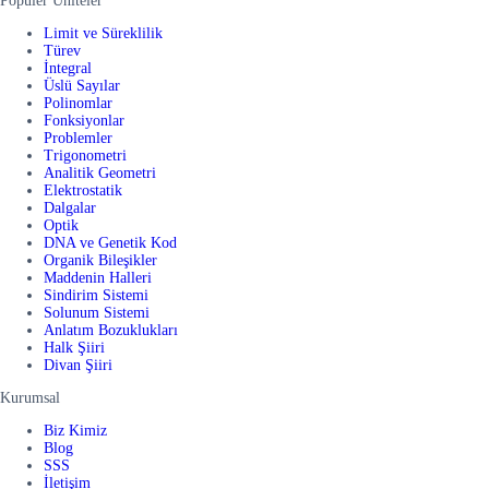
Popüler Üniteler
Limit ve Süreklilik
Türev
İntegral
Üslü Sayılar
Polinomlar
Fonksiyonlar
Problemler
Trigonometri
Analitik Geometri
Elektrostatik
Dalgalar
Optik
DNA ve Genetik Kod
Organik Bileşikler
Maddenin Halleri
Sindirim Sistemi
Solunum Sistemi
Anlatım Bozuklukları
Halk Şiiri
Divan Şiiri
Kurumsal
Biz Kimiz
Blog
SSS
İletişim