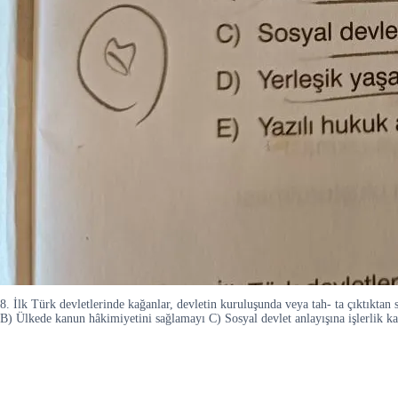
8. İlk Türk devletlerinde kağanlar, devletin kuruluşunda veya tah- ta çıktıktan 
B) Ülkede kanun hâkimiyetini sağlamayı C) Sosyal devlet anlayışına işlerlik k