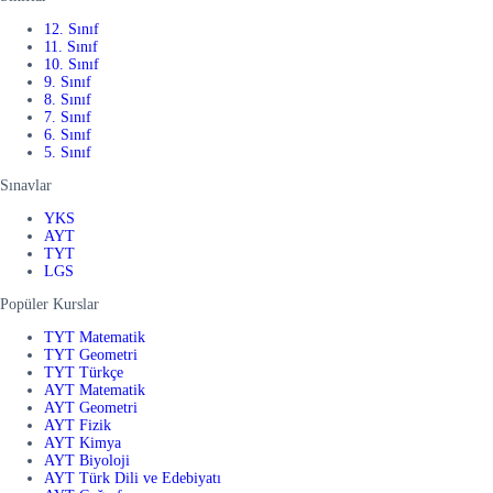
12. Sınıf
11. Sınıf
10. Sınıf
9. Sınıf
8. Sınıf
7. Sınıf
6. Sınıf
5. Sınıf
Sınavlar
YKS
AYT
TYT
LGS
Popüler Kurslar
TYT Matematik
TYT Geometri
TYT Türkçe
AYT Matematik
AYT Geometri
AYT Fizik
AYT Kimya
AYT Biyoloji
AYT Türk Dili ve Edebiyatı