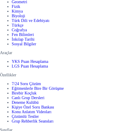
Geometri
Fizik
Kimya
Biyoloji
Türk Dili ve Edebiyatı
Türkçe
Coğrafya
Fen Bilimleri
İnkılap Tarihi
Sosyal Bilgiler
Araçlar
YKS Puan Hesaplama
LGS Puan Hesaplama
Özellikler
7/24 Soru Çözüm
Eğitmenlerle Bire Bir Görüşme
Birebir Koçluk
Canlı Grup Dersleri
Deneme Kulübü
Kişiye Özel Soru Bankası
Konu Anlatım Videoları
Çözümlü Testler
Grup Rehberlik Seansları
Sınıflar