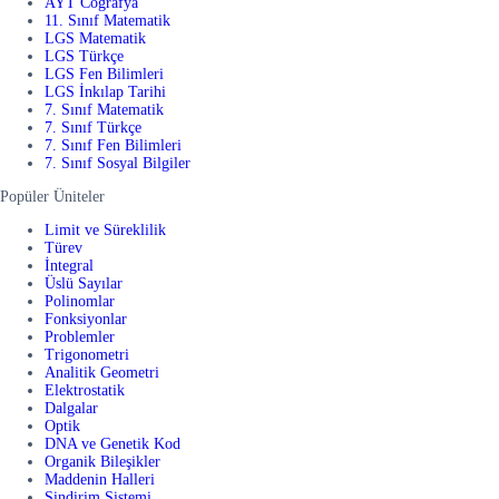
AYT Coğrafya
11. Sınıf Matematik
LGS Matematik
LGS Türkçe
LGS Fen Bilimleri
LGS İnkılap Tarihi
7. Sınıf Matematik
7. Sınıf Türkçe
7. Sınıf Fen Bilimleri
7. Sınıf Sosyal Bilgiler
Popüler Üniteler
Limit ve Süreklilik
Türev
İntegral
Üslü Sayılar
Polinomlar
Fonksiyonlar
Problemler
Trigonometri
Analitik Geometri
Elektrostatik
Dalgalar
Optik
DNA ve Genetik Kod
Organik Bileşikler
Maddenin Halleri
Sindirim Sistemi