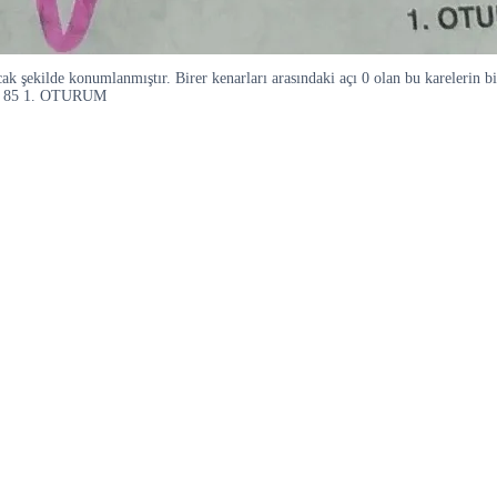
ak şekilde konumlanmıştır. Birer kenarları arasındaki açı 0 olan bu karelerin bir
 E) 85 1. OTURUM