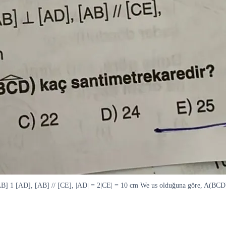
[AB] 1 [AD], [AB] // [CE], |AD| = 2|CE| = 10 cm We us olduğuna göre, A(BCD)