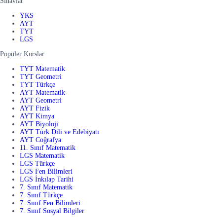
Sınavlar
YKS
AYT
TYT
LGS
Popüler Kurslar
TYT Matematik
TYT Geometri
TYT Türkçe
AYT Matematik
AYT Geometri
AYT Fizik
AYT Kimya
AYT Biyoloji
AYT Türk Dili ve Edebiyatı
AYT Coğrafya
11. Sınıf Matematik
LGS Matematik
LGS Türkçe
LGS Fen Bilimleri
LGS İnkılap Tarihi
7. Sınıf Matematik
7. Sınıf Türkçe
7. Sınıf Fen Bilimleri
7. Sınıf Sosyal Bilgiler