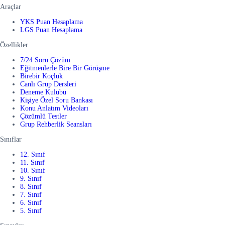
Araçlar
YKS Puan Hesaplama
LGS Puan Hesaplama
Özellikler
7/24 Soru Çözüm
Eğitmenlerle Bire Bir Görüşme
Birebir Koçluk
Canlı Grup Dersleri
Deneme Kulübü
Kişiye Özel Soru Bankası
Konu Anlatım Videoları
Çözümlü Testler
Grup Rehberlik Seansları
Sınıflar
12. Sınıf
11. Sınıf
10. Sınıf
9. Sınıf
8. Sınıf
7. Sınıf
6. Sınıf
5. Sınıf