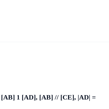
[AB] 1 [AD], [AB] // [CE], |AD| =