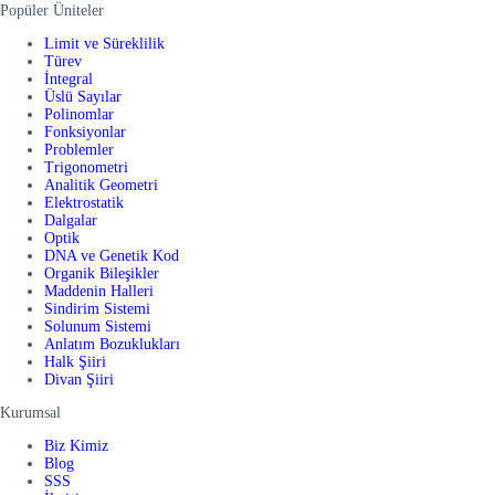
Popüler Üniteler
Limit ve Süreklilik
Türev
İntegral
Üslü Sayılar
Polinomlar
Fonksiyonlar
Problemler
Trigonometri
Analitik Geometri
Elektrostatik
Dalgalar
Optik
DNA ve Genetik Kod
Organik Bileşikler
Maddenin Halleri
Sindirim Sistemi
Solunum Sistemi
Anlatım Bozuklukları
Halk Şiiri
Divan Şiiri
Kurumsal
Biz Kimiz
Blog
SSS