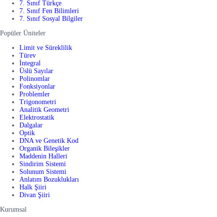
7. Sınıf Türkçe
7. Sınıf Fen Bilimleri
7. Sınıf Sosyal Bilgiler
Popüler Üniteler
Limit ve Süreklilik
Türev
İntegral
Üslü Sayılar
Polinomlar
Fonksiyonlar
Problemler
Trigonometri
Analitik Geometri
Elektrostatik
Dalgalar
Optik
DNA ve Genetik Kod
Organik Bileşikler
Maddenin Halleri
Sindirim Sistemi
Solunum Sistemi
Anlatım Bozuklukları
Halk Şiiri
Divan Şiiri
Kurumsal