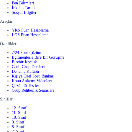
Fen Bilimleri
İnkılap Tarihi
Sosyal Bilgiler
Araçlar
YKS Puan Hesaplama
LGS Puan Hesaplama
Özellikler
7/24 Soru Çözüm
Eğitmenlerle Bire Bir Görüşme
Birebir Koçluk
Canlı Grup Dersleri
Deneme Kulübü
Kişiye Özel Soru Bankası
Konu Anlatım Videoları
Çözümlü Testler
Grup Rehberlik Seansları
Sınıflar
12. Sınıf
11. Sınıf
10. Sınıf
9. Sınıf
8. Sınıf
7. Sınıf