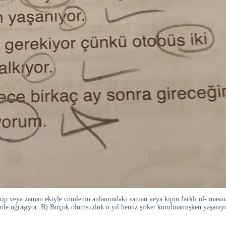
ip veya zaman ekiyle cümlenin anlamındaki zaman veya kipin farklı ol- masina 
mle uğraşıyor. B) Birçok olumsuzluk o yıl henüz şirket kurulmamışken yaşanıy