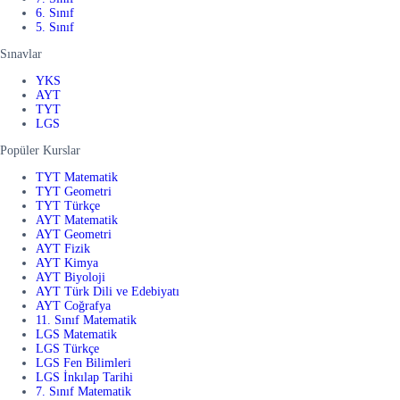
6. Sınıf
5. Sınıf
Sınavlar
YKS
AYT
TYT
LGS
Popüler Kurslar
TYT Matematik
TYT Geometri
TYT Türkçe
AYT Matematik
AYT Geometri
AYT Fizik
AYT Kimya
AYT Biyoloji
AYT Türk Dili ve Edebiyatı
AYT Coğrafya
11. Sınıf Matematik
LGS Matematik
LGS Türkçe
LGS Fen Bilimleri
LGS İnkılap Tarihi
7. Sınıf Matematik