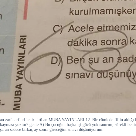
an zarf- arflari lenir. ürü an MUBA YAYINLARI 12. Bir cümlede fiilin aldığı k
kayması yoktur? gente A) Bu çocuğun başka işi gücü yok sanırım, sürekli beni
şu an sadece birkaç ay sonra gireceğim sınavı düşünüyorum.