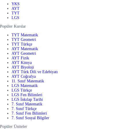
YKS
AYT
TYT
LGS
Popüler Kurslar
TYT Matematik
TYT Geometri
TYT Türkçe
AYT Matematik
AYT Geometri
AYT Fizik
AYT Kimya
AYT Biyoloji
AYT Türk Dili ve Edebiyatı
AYT Coğrafya
11. Sınıf Matematik
LGS Matematik
LGS Türkçe
LGS Fen Bilimleri
LGS İnkılap Tarihi
7. Sınıf Matematik
7. Sınıf Türkçe
7. Sınıf Fen Bilimleri
7. Sınıf Sosyal Bilgiler
Popüler Üniteler