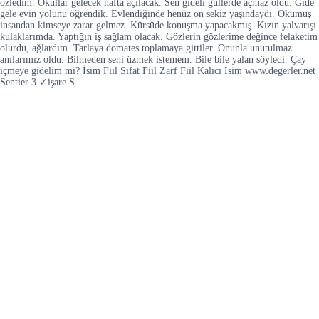
özledim. Okullar gelecek hafta açılacak. Sen gideli güllerde açmaz oldu. Gide
gele evin yolunu öğrendik. Evlendiğinde henüz on sekiz yaşındaydı. Okumuş
insandan kimseye zarar gelmez. Kürsüde konuşma yapacakmış. Kızın yalvarışı
kulaklarımda. Yaptığın iş sağlam olacak. Gözlerin gözlerime değince felaketim
olurdu, ağlardım. Tarlaya domates toplamaya gittiler. Onunla unutulmaz
anılarımız oldu. Bilmeden seni üzmek istemem. Bile bile yalan söyledi. Çay
içmeye gidelim mi? İsim Fiil Sifat Fiil Zarf Fiil Kalıcı İsim www.degerler.net
Sentier 3 ✓işare S