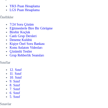
YKS Puan Hesaplama
LGS Puan Hesaplama
Özellikler
7/24 Soru Çözüm
Eğitmenlerle Bire Bir Görüşme
Birebir Koçluk
Canlı Grup Dersleri
Deneme Kulübü
Kişiye Özel Soru Bankası
Konu Anlatım Videoları
Çözümlü Testler
Grup Rehberlik Seansları
Sınıflar
12. Sınıf
11. Sınıf
10. Sınıf
9. Sınıf
8. Sınıf
7. Sınıf
6. Sınıf
5. Sınıf
Sınavlar