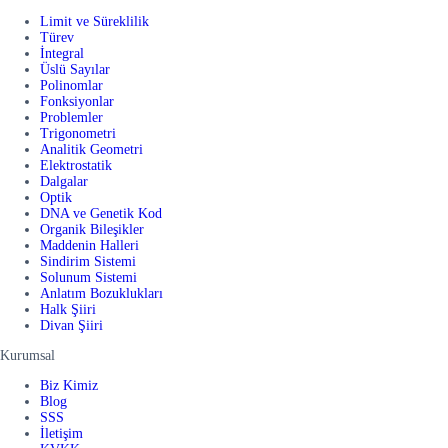
Limit ve Süreklilik
Türev
İntegral
Üslü Sayılar
Polinomlar
Fonksiyonlar
Problemler
Trigonometri
Analitik Geometri
Elektrostatik
Dalgalar
Optik
DNA ve Genetik Kod
Organik Bileşikler
Maddenin Halleri
Sindirim Sistemi
Solunum Sistemi
Anlatım Bozuklukları
Halk Şiiri
Divan Şiiri
Kurumsal
Biz Kimiz
Blog
SSS
İletişim