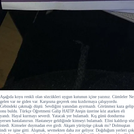
Aşağıda koyu renkli olan sözcükleri uygun kutunun içine yazınız. Cümleler Ne
gelen var ne giden var. Karşısına geçerek onu kızdırmaya çalışıyordu.
Cebindeki çakmağı düştü. Sevdiğini yanından ayırmazdı. Görünmez kaza gelip
onu buldu. Türkçe Öğretmeni Galip HATİP Ateşin üzerine köz atarken eli
yandı. Hayal kurmayı severdi. Yatacak yer bulamadı. Kış günü dondurma
yersen hastalanırsın. Hastaneye geldiğinde kimseyi bulamadı. Elini kaldırıp söz
istedi. Kimseler duymadan eve girdi. Akşam yürüyüşe çıksak mı? Dolmuştan
indi ve işine gitti. Alışmak, sevmekten daha zor geliyor. Doğduğum yerleri çok