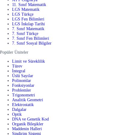
11. Sınıf Matematik
LGS Matematik
LGS Türkçe
LGS Fen Bilimleri
LGS İnkılap Tarihi
7. Sınıf Matematik
7. Sınıf Türkçe
7. Sınıf Fen Bilimleri
7. Sınıf Sosyal Bilgiler
Popüler Üniteler
Limit ve Süreklilik
Türev
İntegral
Üslü Sayılar
Polinomlar
Fonksiyonlar
Problemler
Trigonometri
Analitik Geometri
Elektrostatik
Dalgalar
Optik
DNA ve Genetik Kod
Organik Bileşikler
Maddenin Halleri
Sindirim Sistemi