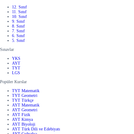
12. Sınıf
11. Sınıf
10. Sınıf
9. Sınıf
8. Sınıf
7. Sınıf
6. Sınıf
5. Sınıf
Sınavlar
YKS
AYT
TYT
LGS
Popüler Kurslar
TYT Matematik
TYT Geometri
TYT Türkçe
AYT Matematik
AYT Geometri
AYT Fizik
AYT Kimya
AYT Biyoloji
AYT Türk Dili ve Edebiyatı
AYT Coğrafya