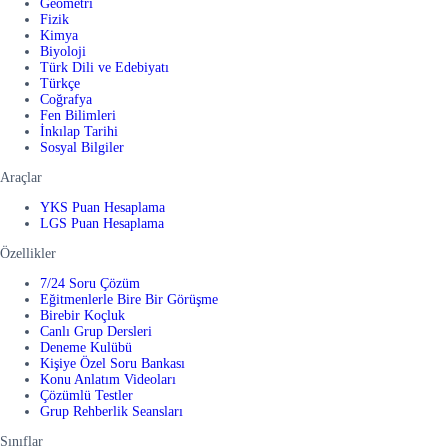
Geometri
Fizik
Kimya
Biyoloji
Türk Dili ve Edebiyatı
Türkçe
Coğrafya
Fen Bilimleri
İnkılap Tarihi
Sosyal Bilgiler
Araçlar
YKS Puan Hesaplama
LGS Puan Hesaplama
Özellikler
7/24 Soru Çözüm
Eğitmenlerle Bire Bir Görüşme
Birebir Koçluk
Canlı Grup Dersleri
Deneme Kulübü
Kişiye Özel Soru Bankası
Konu Anlatım Videoları
Çözümlü Testler
Grup Rehberlik Seansları
Sınıflar