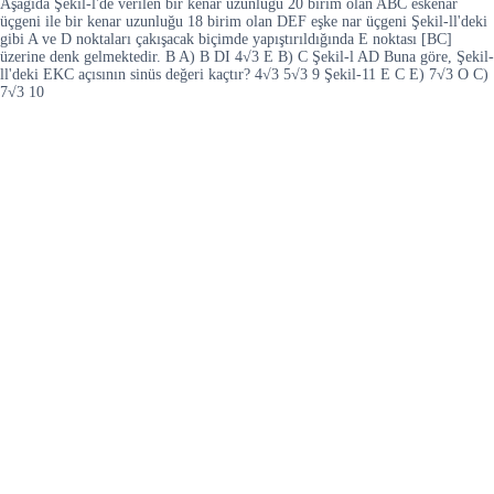
Aşağıda Şekil-l'de verilen bir kenar uzunluğu 20 birim olan ABC eskenar
üçgeni ile bir kenar uzunluğu 18 birim olan DEF eşke nar üçgeni Şekil-ll'deki
gibi A ve D noktaları çakışacak biçimde yapıştırıldığında E noktası [BC]
üzerine denk gelmektedir. B A) B DI 4√3 E B) C Şekil-l AD Buna göre, Şekil-
ll'deki EKC açısının sinüs değeri kaçtır? 4√3 5√3 9 Şekil-11 E C E) 7√3 O C)
7√3 10