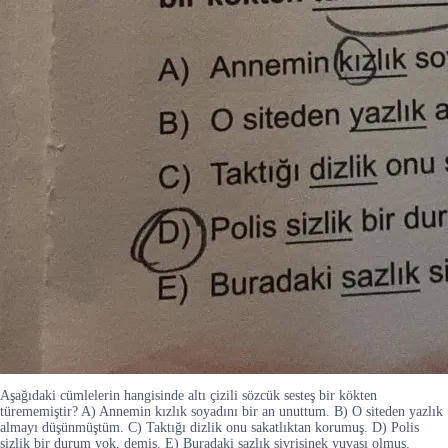
Aşağıdaki cümlelerin hangisinde altı çizili sözcük sesteş bir kökten
türememiştir? A) Annemin kızlık soyadını bir an unuttum. B) O siteden yazlık
almayı düşünmüştüm. C) Taktığı dizlik onu sakatlıktan korumuş. D) Polis
sizlik bir durum yok, demiş. E) Buradaki sazlık sivrisinek yuvası olmuş.