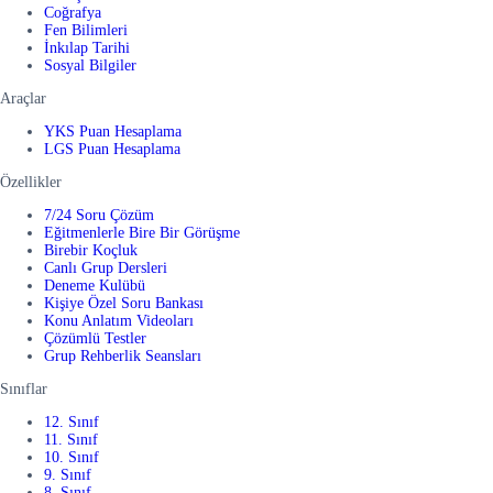
Coğrafya
Fen Bilimleri
İnkılap Tarihi
Sosyal Bilgiler
Araçlar
YKS Puan Hesaplama
LGS Puan Hesaplama
Özellikler
7/24 Soru Çözüm
Eğitmenlerle Bire Bir Görüşme
Birebir Koçluk
Canlı Grup Dersleri
Deneme Kulübü
Kişiye Özel Soru Bankası
Konu Anlatım Videoları
Çözümlü Testler
Grup Rehberlik Seansları
Sınıflar
12. Sınıf
11. Sınıf
10. Sınıf
9. Sınıf
8. Sınıf