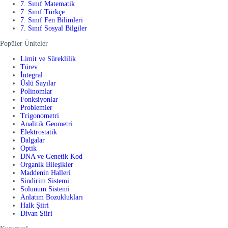
7. Sınıf Matematik
7. Sınıf Türkçe
7. Sınıf Fen Bilimleri
7. Sınıf Sosyal Bilgiler
Popüler Üniteler
Limit ve Süreklilik
Türev
İntegral
Üslü Sayılar
Polinomlar
Fonksiyonlar
Problemler
Trigonometri
Analitik Geometri
Elektrostatik
Dalgalar
Optik
DNA ve Genetik Kod
Organik Bileşikler
Maddenin Halleri
Sindirim Sistemi
Solunum Sistemi
Anlatım Bozuklukları
Halk Şiiri
Divan Şiiri