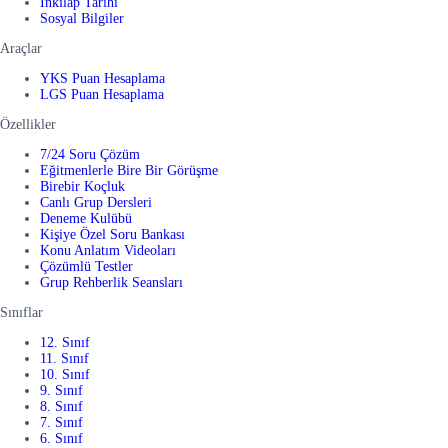
İnkılap Tarihi
Sosyal Bilgiler
Araçlar
YKS Puan Hesaplama
LGS Puan Hesaplama
Özellikler
7/24 Soru Çözüm
Eğitmenlerle Bire Bir Görüşme
Birebir Koçluk
Canlı Grup Dersleri
Deneme Kulübü
Kişiye Özel Soru Bankası
Konu Anlatım Videoları
Çözümlü Testler
Grup Rehberlik Seansları
Sınıflar
12. Sınıf
11. Sınıf
10. Sınıf
9. Sınıf
8. Sınıf
7. Sınıf
6. Sınıf