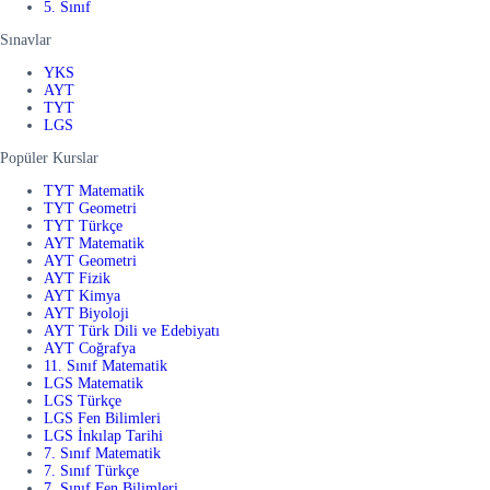
5. Sınıf
Sınavlar
YKS
AYT
TYT
LGS
Popüler Kurslar
TYT Matematik
TYT Geometri
TYT Türkçe
AYT Matematik
AYT Geometri
AYT Fizik
AYT Kimya
AYT Biyoloji
AYT Türk Dili ve Edebiyatı
AYT Coğrafya
11. Sınıf Matematik
LGS Matematik
LGS Türkçe
LGS Fen Bilimleri
LGS İnkılap Tarihi
7. Sınıf Matematik
7. Sınıf Türkçe
7. Sınıf Fen Bilimleri