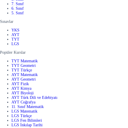
7. Sınıf
6. Sınıf
5. Sınıf
Sınavlar
YKS
AYT
TYT
LGS
Popüler Kurslar
TYT Matematik
TYT Geometri
TYT Türkçe
AYT Matematik
AYT Geometri
AYT Fizik
AYT Kimya
AYT Biyoloji
AYT Türk Dili ve Edebiyatı
AYT Coğrafya
11. Sınıf Matematik
LGS Matematik
LGS Türkçe
LGS Fen Bilimleri
LGS İnkılap Tarihi