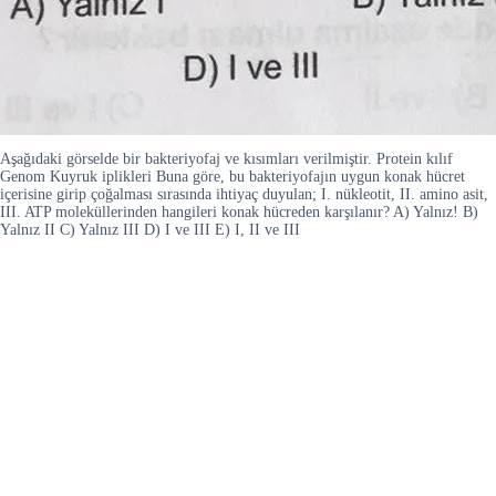
Aşağıdaki görselde bir bakteriyofaj ve kısımları verilmiştir. Protein kılıf
Genom Kuyruk iplikleri Buna göre, bu bakteriyofajın uygun konak hücret
içerisine girip çoğalması sırasında ihtiyaç duyulan; I. nükleotit, II. amino asit,
III. ATP moleküllerinden hangileri konak hücreden karşılanır? A) Yalnız! B)
Yalnız II C) Yalnız III D) I ve III E) I, II ve III