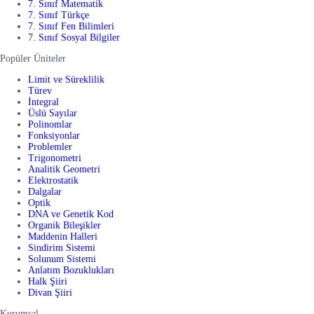
7. Sınıf Matematik
7. Sınıf Türkçe
7. Sınıf Fen Bilimleri
7. Sınıf Sosyal Bilgiler
Popüler Üniteler
Limit ve Süreklilik
Türev
İntegral
Üslü Sayılar
Polinomlar
Fonksiyonlar
Problemler
Trigonometri
Analitik Geometri
Elektrostatik
Dalgalar
Optik
DNA ve Genetik Kod
Organik Bileşikler
Maddenin Halleri
Sindirim Sistemi
Solunum Sistemi
Anlatım Bozuklukları
Halk Şiiri
Divan Şiiri
Kurumsal