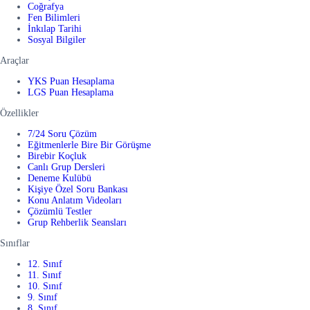
Coğrafya
Fen Bilimleri
İnkılap Tarihi
Sosyal Bilgiler
Araçlar
YKS Puan Hesaplama
LGS Puan Hesaplama
Özellikler
7/24 Soru Çözüm
Eğitmenlerle Bire Bir Görüşme
Birebir Koçluk
Canlı Grup Dersleri
Deneme Kulübü
Kişiye Özel Soru Bankası
Konu Anlatım Videoları
Çözümlü Testler
Grup Rehberlik Seansları
Sınıflar
12. Sınıf
11. Sınıf
10. Sınıf
9. Sınıf
8. Sınıf