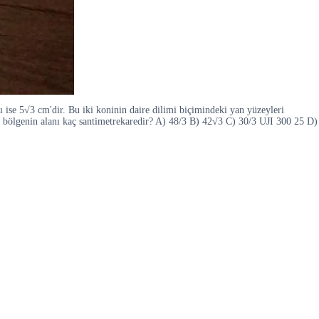
pı ise 5√3 cm'dir. Bu iki koninin daire dilimi biçimindeki yan yüzeyleri
sel bölgenin alanı kaç santimetrekaredir? A) 48/3 B) 42√3 C) 30/3 UJI 300 25 D)