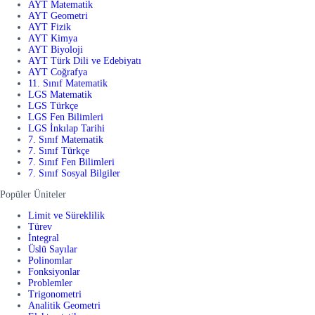
AYT Matematik
AYT Geometri
AYT Fizik
AYT Kimya
AYT Biyoloji
AYT Türk Dili ve Edebiyatı
AYT Coğrafya
11. Sınıf Matematik
LGS Matematik
LGS Türkçe
LGS Fen Bilimleri
LGS İnkılap Tarihi
7. Sınıf Matematik
7. Sınıf Türkçe
7. Sınıf Fen Bilimleri
7. Sınıf Sosyal Bilgiler
Popüler Üniteler
Limit ve Süreklilik
Türev
İntegral
Üslü Sayılar
Polinomlar
Fonksiyonlar
Problemler
Trigonometri
Analitik Geometri