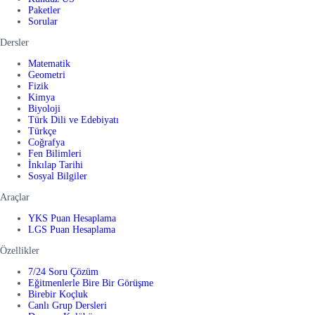
Paketler
Sorular
Dersler
Matematik
Geometri
Fizik
Kimya
Biyoloji
Türk Dili ve Edebiyatı
Türkçe
Coğrafya
Fen Bilimleri
İnkılap Tarihi
Sosyal Bilgiler
Araçlar
YKS Puan Hesaplama
LGS Puan Hesaplama
Özellikler
7/24 Soru Çözüm
Eğitmenlerle Bire Bir Görüşme
Birebir Koçluk
Canlı Grup Dersleri