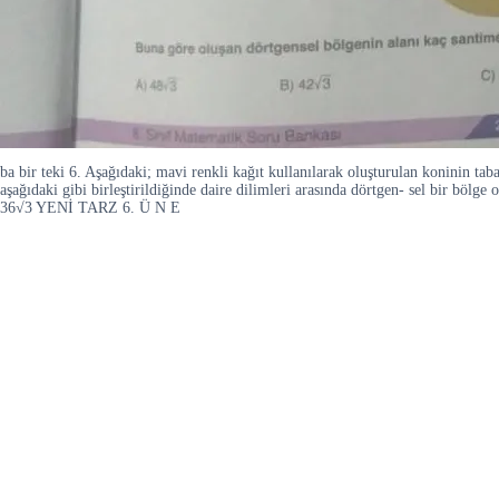
ba bir teki 6. Aşağıdaki; mavi renkli kağıt kullanılarak oluşturulan koninin tab
aşağıdaki gibi birleştirildiğinde daire dilimleri arasında dörtgen- sel bir bö
36√3 YENİ TARZ 6. Ü N E