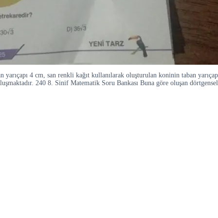
an yarıçapı 4 cm, san renkli kağıt kullanılarak oluşturulan koninin taban yarıça
lge oluşmaktadır. 240 8. Sinif Matematik Soru Bankası Buna göre oluşan dörtgen