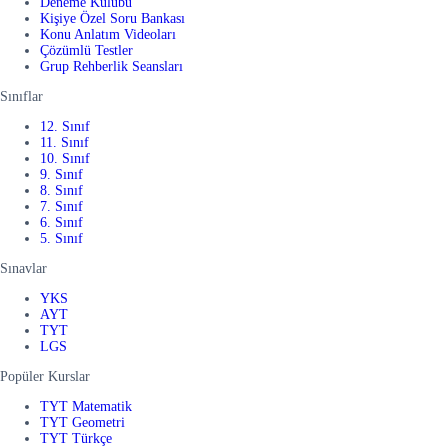
Deneme Kulübü
Kişiye Özel Soru Bankası
Konu Anlatım Videoları
Çözümlü Testler
Grup Rehberlik Seansları
Sınıflar
12. Sınıf
11. Sınıf
10. Sınıf
9. Sınıf
8. Sınıf
7. Sınıf
6. Sınıf
5. Sınıf
Sınavlar
YKS
AYT
TYT
LGS
Popüler Kurslar
TYT Matematik
TYT Geometri
TYT Türkçe