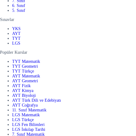
7. Sınıf
6. Sınıf
5. Sınıf
Sınavlar
YKS
AYT
TYT
LGS
Popüler Kurslar
TYT Matematik
TYT Geometri
TYT Türkçe
AYT Matematik
AYT Geometri
AYT Fizik
AYT Kimya
AYT Biyoloji
AYT Türk Dili ve Edebiyatı
AYT Coğrafya
11. Sınıf Matematik
LGS Matematik
LGS Türkçe
LGS Fen Bilimleri
LGS İnkılap Tarihi
7. Sınıf Matematik