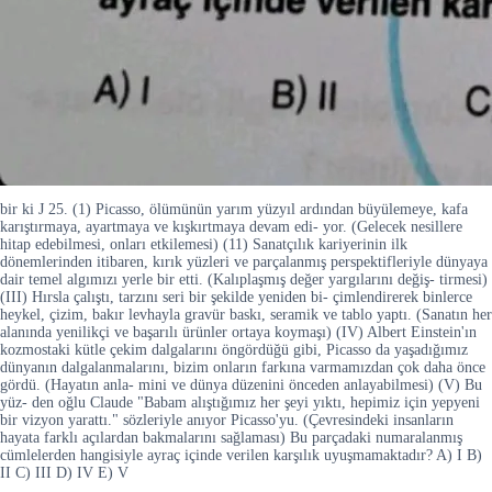
bir ki J 25. (1) Picasso, ölümünün yarım yüzyıl ardından büyülemeye, kafa
karıştırmaya, ayartmaya ve kışkırtmaya devam edi- yor. (Gelecek nesillere
hitap edebilmesi, onları etkilemesi) (11) Sanatçılık kariyerinin ilk
dönemlerinden itibaren, kırık yüzleri ve parçalanmış perspektifleriyle dünyaya
dair temel algımızı yerle bir etti. (Kalıplaşmış değer yargılarını değiş- tirmesi)
(III) Hırsla çalıştı, tarzını seri bir şekilde yeniden bi- çimlendirerek binlerce
heykel, çizim, bakır levhayla gravür baskı, seramik ve tablo yaptı. (Sanatın her
alanında yenilikçi ve başarılı ürünler ortaya koymaşı) (IV) Albert Einstein'ın
kozmostaki kütle çekim dalgalarını öngördüğü gibi, Picasso da yaşadığımız
dünyanın dalgalanmalarını, bizim onların farkına varmamızdan çok daha önce
gördü. (Hayatın anla- mini ve dünya düzenini önceden anlayabilmesi) (V) Bu
yüz- den oğlu Claude "Babam alıştığımız her şeyi yıktı, hepimiz için yepyeni
bir vizyon yarattı." sözleriyle anıyor Picasso'yu. (Çevresindeki insanların
hayata farklı açılardan bakmalarını sağlaması) Bu parçadaki numaralanmış
cümlelerden hangisiyle ayraç içinde verilen karşılık uyuşmamaktadır? A) I B)
II C) III D) IV E) V