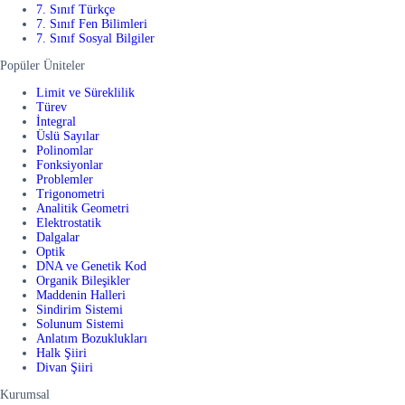
7. Sınıf Türkçe
7. Sınıf Fen Bilimleri
7. Sınıf Sosyal Bilgiler
Popüler Üniteler
Limit ve Süreklilik
Türev
İntegral
Üslü Sayılar
Polinomlar
Fonksiyonlar
Problemler
Trigonometri
Analitik Geometri
Elektrostatik
Dalgalar
Optik
DNA ve Genetik Kod
Organik Bileşikler
Maddenin Halleri
Sindirim Sistemi
Solunum Sistemi
Anlatım Bozuklukları
Halk Şiiri
Divan Şiiri
Kurumsal