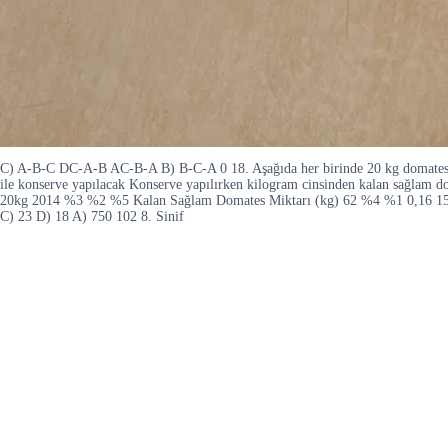
C) A-B-C DC-A-B AC-B-A B) B-C-A 0 18. Aşağıda her birinde 20 kg domates bul
ile konserve yapılacak Konserve yapılırken kilogram cinsinden kalan sağlam do
20kg 2014 %3 %2 %5 Kalan Sağlam Domates Miktarı (kg) 62 %4 %1 0,16 15 Kon
C) 23 D) 18 A) 750 102 8. Sinif