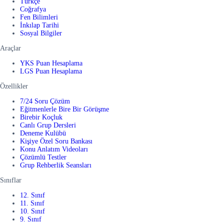
Türkçe
Coğrafya
Fen Bilimleri
İnkılap Tarihi
Sosyal Bilgiler
Araçlar
YKS Puan Hesaplama
LGS Puan Hesaplama
Özellikler
7/24 Soru Çözüm
Eğitmenlerle Bire Bir Görüşme
Birebir Koçluk
Canlı Grup Dersleri
Deneme Kulübü
Kişiye Özel Soru Bankası
Konu Anlatım Videoları
Çözümlü Testler
Grup Rehberlik Seansları
Sınıflar
12. Sınıf
11. Sınıf
10. Sınıf
9. Sınıf