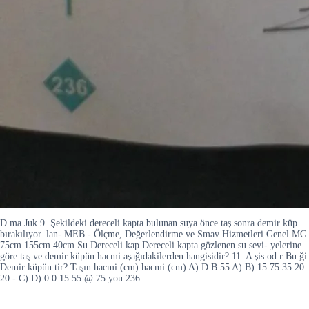
D ma Juk 9. Şekildeki dereceli kapta bulunan suya önce taş sonra demir küp
bırakılıyor. lan- MEB - Ölçme, Değerlendirme ve Smav Hizmetleri Genel MG
75cm 155cm 40cm Su Dereceli kap Dereceli kapta gözlenen su sevi- yelerine
göre taş ve demir küpün hacmi aşağıdakilerden hangisidir? 11. A şis od r Bu ği
Demir küpün tir? Taşın hacmi (cm) hacmi (cm) A) D B 55 A) B) 15 75 35 20
20 - C) D) 0 0 15 55 @ 75 you 236