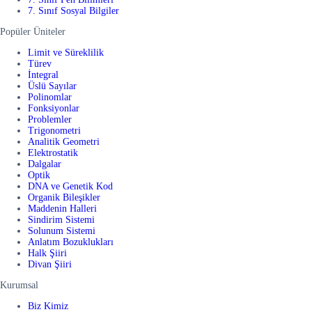
7. Sınıf Sosyal Bilgiler
Popüler Üniteler
Limit ve Süreklilik
Türev
İntegral
Üslü Sayılar
Polinomlar
Fonksiyonlar
Problemler
Trigonometri
Analitik Geometri
Elektrostatik
Dalgalar
Optik
DNA ve Genetik Kod
Organik Bileşikler
Maddenin Halleri
Sindirim Sistemi
Solunum Sistemi
Anlatım Bozuklukları
Halk Şiiri
Divan Şiiri
Kurumsal
Biz Kimiz