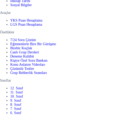
İnkılap Tarihi
Sosyal Bilgiler
Araçlar
YKS Puan Hesaplama
LGS Puan Hesaplama
Özellikler
7/24 Soru Çözüm
Eğitmenlerle Bire Bir Görüşme
Birebir Koçluk
Canlı Grup Dersleri
Deneme Kulübü
Kişiye Özel Soru Bankası
Konu Anlatım Videoları
Çözümlü Testler
Grup Rehberlik Seansları
Sınıflar
12. Sınıf
11. Sınıf
10. Sınıf
9. Sınıf
8. Sınıf
7. Sınıf
6. Sınıf