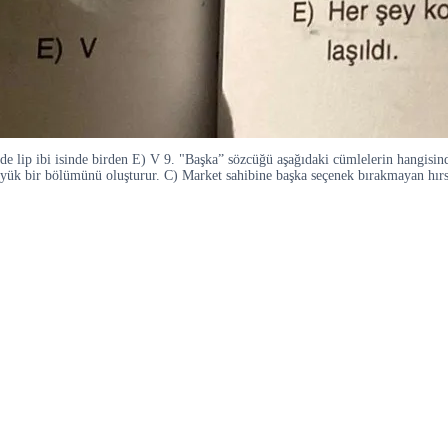
de lip ibi isinde birden E) V 9. "Başka” sözcüğü aşağıdaki cümlelerin hangi
yük bir bölümünü oluşturur. C) Market sahibine başka seçenek bırakmayan hırsız