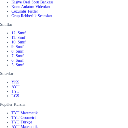
Kişiye Özel Soru Bankası
Konu Anlatım Videoları
Çözümlü Testler
Grup Rehberlik Seansları
Sınıflar
12. Sınıf
11. Sınıf
10. Sınıf
9. Sınıf
8. Sınıf
7. Sınıf
6. Sınıf
5. Sınıf
Sınavlar
YKS
AYT
TYT
LGS
Popüler Kurslar
TYT Matematik
TYT Geometri
TYT Türkçe
AYT Matematik