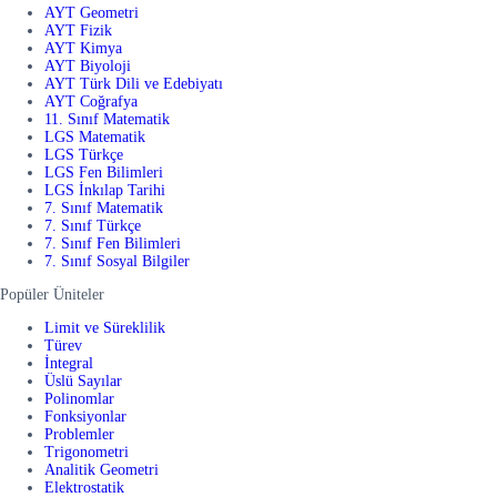
AYT Geometri
AYT Fizik
AYT Kimya
AYT Biyoloji
AYT Türk Dili ve Edebiyatı
AYT Coğrafya
11. Sınıf Matematik
LGS Matematik
LGS Türkçe
LGS Fen Bilimleri
LGS İnkılap Tarihi
7. Sınıf Matematik
7. Sınıf Türkçe
7. Sınıf Fen Bilimleri
7. Sınıf Sosyal Bilgiler
Popüler Üniteler
Limit ve Süreklilik
Türev
İntegral
Üslü Sayılar
Polinomlar
Fonksiyonlar
Problemler
Trigonometri
Analitik Geometri
Elektrostatik