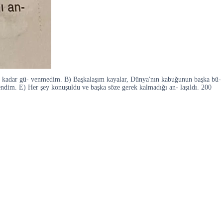
 bu kadar gü- venmedim. B) Başkalaşım kayalar, Dünya'nın kabuğunun başka bü-
endim. E) Her şey konuşuldu ve başka söze gerek kalmadığı an- laşıldı. 200