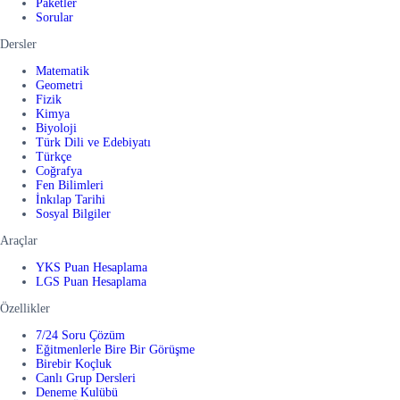
Paketler
Sorular
Dersler
Matematik
Geometri
Fizik
Kimya
Biyoloji
Türk Dili ve Edebiyatı
Türkçe
Coğrafya
Fen Bilimleri
İnkılap Tarihi
Sosyal Bilgiler
Araçlar
YKS Puan Hesaplama
LGS Puan Hesaplama
Özellikler
7/24 Soru Çözüm
Eğitmenlerle Bire Bir Görüşme
Birebir Koçluk
Canlı Grup Dersleri
Deneme Kulübü