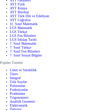
AYT Geometri
AYT Fizik
AYT Kimya
AYT Biyoloji
AYT Türk Dili ve Edebiyatı
AYT Coğrafya
11. Sınıf Matematik
LGS Matematik
LGS Türkçe
LGS Fen Bilimleri
LGS İnkılap Tarihi
7. Sınıf Matematik
7. Sınıf Türkçe
7. Sınıf Fen Bilimleri
7. Sınıf Sosyal Bilgiler
Popüler Üniteler
Limit ve Süreklilik
Türev
İntegral
Üslü Sayılar
Polinomlar
Fonksiyonlar
Problemler
Trigonometri
Analitik Geometri
Elektrostatik
Dalgalar