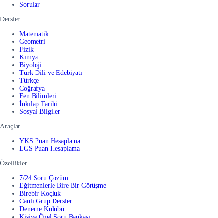
Sorular
Dersler
Matematik
Geometri
Fizik
Kimya
Biyoloji
Türk Dili ve Edebiyatı
Türkçe
Coğrafya
Fen Bilimleri
İnkılap Tarihi
Sosyal Bilgiler
Araçlar
YKS Puan Hesaplama
LGS Puan Hesaplama
Özellikler
7/24 Soru Çözüm
Eğitmenlerle Bire Bir Görüşme
Birebir Koçluk
Canlı Grup Dersleri
Deneme Kulübü
Kişiye Özel Soru Bankası