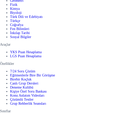
Geometri
Fizik
Kimya
Biyoloji
Türk Dili ve Edebiyatı
Türkçe
Coğrafya
Fen Bilimleri
İnkılap Tarihi
Sosyal Bilgiler
Araçlar
YKS Puan Hesaplama
LGS Puan Hesaplama
Özellikler
7/24 Soru Çözüm
Eğitmenlerle Bire Bir Görüşme
Birebir Koçluk
Canlı Grup Dersleri
Deneme Kulübü
Kişiye Özel Soru Bankası
Konu Anlatım Videoları
Çözümlü Testler
Grup Rehberlik Seansları
Sınıflar