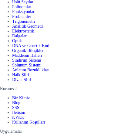
Üslü Sayılar
Polinomlar
Fonksiyonlar
Problemler
Trigonometri
Analitik Geometri
Elektrostatik
Dalgalar
Optik
DNA ve Genetik Kod
Organik Bileşikler
Maddenin Halleri
Sindirim Sistemi
Solunum Sistemi
Anlatım Bozuklukları
Halk Şiiri
Divan Şiiri
Kurumsal
Biz Kimiz
Blog
SSS
İletişim
KVKK
Kullanım Koşulları
Uygulamalar