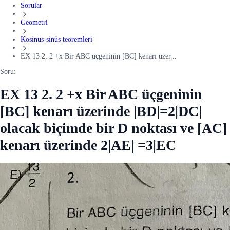
Sorular
Geometri
Kosinüs-sinüs teoremleri
EX 13 2. 2 +x Bir ABC üçgeninin [BC] kenarı üzer...
Soru:
EX 13 2. 2 +x Bir ABC üçgeninin
[BC] kenarı üzerinde |BD|=2|DC|
olacak biçimde bir D noktası ve [AC]
kenarı üzerinde 2|AE| =3|EC