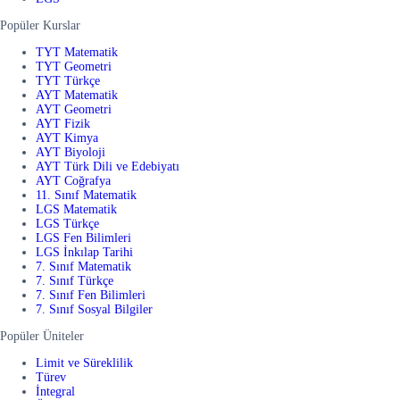
Popüler Kurslar
TYT Matematik
TYT Geometri
TYT Türkçe
AYT Matematik
AYT Geometri
AYT Fizik
AYT Kimya
AYT Biyoloji
AYT Türk Dili ve Edebiyatı
AYT Coğrafya
11. Sınıf Matematik
LGS Matematik
LGS Türkçe
LGS Fen Bilimleri
LGS İnkılap Tarihi
7. Sınıf Matematik
7. Sınıf Türkçe
7. Sınıf Fen Bilimleri
7. Sınıf Sosyal Bilgiler
Popüler Üniteler
Limit ve Süreklilik
Türev
İntegral