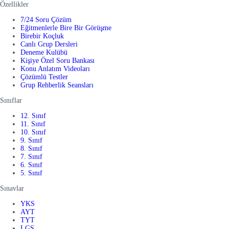
Özellikler
7/24 Soru Çözüm
Eğitmenlerle Bire Bir Görüşme
Birebir Koçluk
Canlı Grup Dersleri
Deneme Kulübü
Kişiye Özel Soru Bankası
Konu Anlatım Videoları
Çözümlü Testler
Grup Rehberlik Seansları
Sınıflar
12. Sınıf
11. Sınıf
10. Sınıf
9. Sınıf
8. Sınıf
7. Sınıf
6. Sınıf
5. Sınıf
Sınavlar
YKS
AYT
TYT
LGS