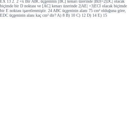
EX 13 2. 2 +x Bir ABC üçgeninin [BC] kenarı üzerinde |BD|=2|DC| olacak
biçimde bir D noktası ve [AC] kenarı üzerinde 2|AE| =3|ECI olacak biçimde
bir E noktası işaretlenmiştir. 24 ABC üçgeninin alanı 75 cm² olduğuna göre,
EDC üçgeninin alanı kaç cm² dir? A) 8 B) 10 C) 12 D) 14 E) 15