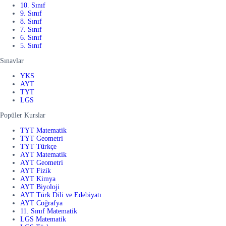
10. Sınıf
9. Sınıf
8. Sınıf
7. Sınıf
6. Sınıf
5. Sınıf
Sınavlar
YKS
AYT
TYT
LGS
Popüler Kurslar
TYT Matematik
TYT Geometri
TYT Türkçe
AYT Matematik
AYT Geometri
AYT Fizik
AYT Kimya
AYT Biyoloji
AYT Türk Dili ve Edebiyatı
AYT Coğrafya
11. Sınıf Matematik
LGS Matematik