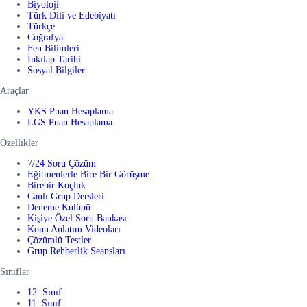
Biyoloji
Türk Dili ve Edebiyatı
Türkçe
Coğrafya
Fen Bilimleri
İnkılap Tarihi
Sosyal Bilgiler
Araçlar
YKS Puan Hesaplama
LGS Puan Hesaplama
Özellikler
7/24 Soru Çözüm
Eğitmenlerle Bire Bir Görüşme
Birebir Koçluk
Canlı Grup Dersleri
Deneme Kulübü
Kişiye Özel Soru Bankası
Konu Anlatım Videoları
Çözümlü Testler
Grup Rehberlik Seansları
Sınıflar
12. Sınıf
11. Sınıf