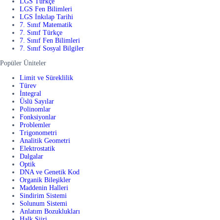
LGS Türkçe
LGS Fen Bilimleri
LGS İnkılap Tarihi
7. Sınıf Matematik
7. Sınıf Türkçe
7. Sınıf Fen Bilimleri
7. Sınıf Sosyal Bilgiler
Popüler Üniteler
Limit ve Süreklilik
Türev
İntegral
Üslü Sayılar
Polinomlar
Fonksiyonlar
Problemler
Trigonometri
Analitik Geometri
Elektrostatik
Dalgalar
Optik
DNA ve Genetik Kod
Organik Bileşikler
Maddenin Halleri
Sindirim Sistemi
Solunum Sistemi
Anlatım Bozuklukları
Halk Şiiri