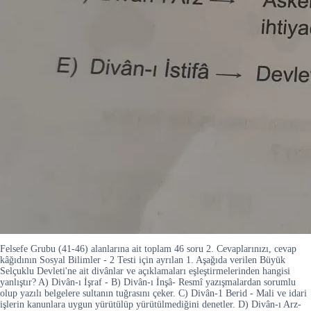
Felsefe Grubu (41-46) alanlarına ait toplam 46 soru 2. Cevaplarınızı, cevap
kâğıdının Sosyal Bilimler - 2 Testi için ayrılan 1. Aşağıda verilen Büyük
Selçuklu Devleti'ne ait divânlar ve açıklamaları eşleştirmelerinden hangisi
yanlıştır? A) Divân-ı İşraf - B) Divân-ı İnşâ- Resmî yazışmalardan sorumlu
olup yazılı belgelere sultanın tuğrasını çeker. C) Divân-1 Berid - Mali ve idari
işlerin kanunlara uygun yürütülüp yürütülmediğini denetler. D) Divân-ı Arz-