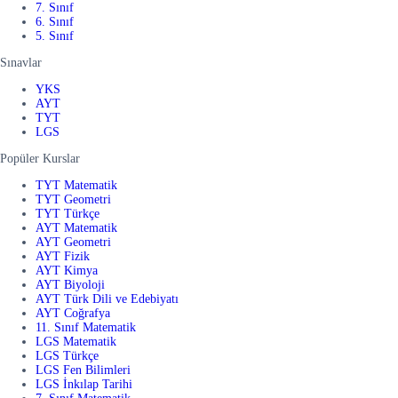
7. Sınıf
6. Sınıf
5. Sınıf
Sınavlar
YKS
AYT
TYT
LGS
Popüler Kurslar
TYT Matematik
TYT Geometri
TYT Türkçe
AYT Matematik
AYT Geometri
AYT Fizik
AYT Kimya
AYT Biyoloji
AYT Türk Dili ve Edebiyatı
AYT Coğrafya
11. Sınıf Matematik
LGS Matematik
LGS Türkçe
LGS Fen Bilimleri
LGS İnkılap Tarihi