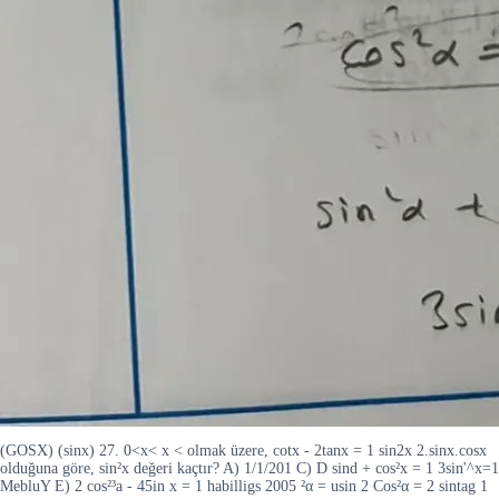
(GOSX) (sinx) 27. 0<x< x < olmak üzere, cotx - 2tanx = 1 sin2x 2.sinx.cosx
olduğuna göre, sin²x değeri kaçtır? A) 1/1/201 C) D sind + cos²x = 1 3sin'^x=1
MebluY E) 2 cos²³a - 45in x = 1 habilligs 2005 ²α = usin 2 Cos²α = 2 sintag 1