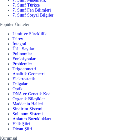
7. Sınıf Matematik
7. Sınıf Türkçe
7. Sınıf Fen Bilimleri
7. Sınıf Sosyal Bilgiler
Popüler Üniteler
Limit ve Süreklilik
Türev
İntegral
Üslü Sayılar
Polinomlar
Fonksiyonlar
Problemler
Trigonometri
Analitik Geometri
Elektrostatik
Dalgalar
Optik
DNA ve Genetik Kod
Organik Bileşikler
Maddenin Halleri
Sindirim Sistemi
Solunum Sistemi
Anlatım Bozuklukları
Halk Şiiri
Divan Şiiri
Kurumsal