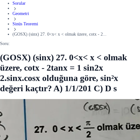
Sorular
Geometri
Sinüs Teoremi
(GOSX) (sinx) 27. 0<x< x < olmak üzere, cotx - 2...
Soru:
(GOSX) (sinx) 27. 0<x< x < olmak
üzere, cotx - 2tanx = 1 sin2x
2.sinx.cosx olduğuna göre, sin²x
değeri kaçtır? A) 1/1/201 C) D s