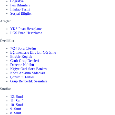
Coğrafya
Fen Bilimleri
İnkılap Tarihi
Sosyal Bilgiler
Araçlar
YKS Puan Hesaplama
LGS Puan Hesaplama
Özellikler
7/24 Soru Çözüm
Eğitmenlerle Bire Bir Görüşme
Birebir Koçluk
Canlı Grup Dersleri
Deneme Kulübü
Kişiye Özel Soru Bankası
Konu Anlatım Videoları
Çözümlü Testler
Grup Rehberlik Seansları
Sınıflar
12. Sınıf
11. Sınıf
10. Sınıf
9. Sınıf
8. Sınıf