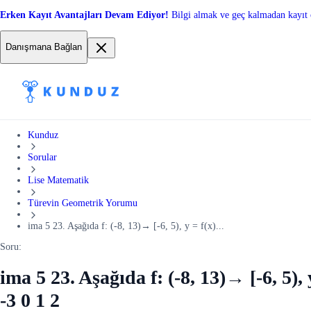
Erken Kayıt Avantajları Devam Ediyor!
Bilgi almak ve geç kalmadan kayıt 
Danışmana Bağlan
Kunduz
Sorular
Lise Matematik
Türevin Geometrik Yorumu
ima 5 23. Aşağıda f: (-8, 13)→ [-6, 5), y = f(x)...
Soru:
ima 5 23. Aşağıda f: (-8, 13)→ [-6, 5), 
-3 0 1 2