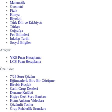
Matematik
Geometri
Fizik
Kimya
Biyoloji
Türk Dili ve Edebiyatı
Türkçe
Coğrafya
Fen Bilimleri
İnkılap Tarihi
Sosyal Bilgiler
Araçlar
YKS Puan Hesaplama
LGS Puan Hesaplama
Özellikler
7/24 Soru Çözüm
Eğitmenlerle Bire Bir Görüşme
Birebir Koçluk
Canlı Grup Dersleri
Deneme Kulübü
Kişiye Özel Soru Bankası
Konu Anlatım Videoları
Çözümlü Testler
Grup Rehberlik Seansları