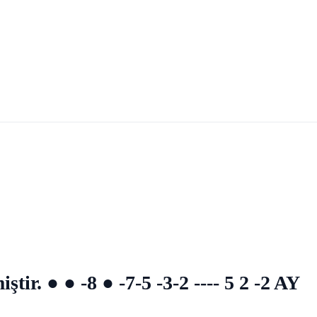
ştir. ● ● -8 ● -7-5 -3-2 ---- 5 2 -2 AY