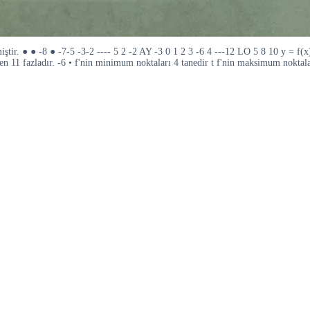
iştir. ● ● -8 ● -7-5 -3-2 ---- 5 2 -2 AY -3 0 1 2 3 -6 4 ---12 LO 5 8 10 y = f(
en 11 fazladır. -6 • f'nin minimum noktaları 4 tanedir t f'nin maksimum noktalar