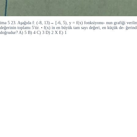
ima 5 23. Aşağıda f: (-8, 13)→ [-6, 5), y = f(x) fonksiyonu- nun grafiği verilm
değerinin toplamı 5'tir. • f(x) in en büyük tam sayı değeri, en küçük de- ğerind
doğrudur? A) 5 B) 4 C) 3 D) 2 X E) 1