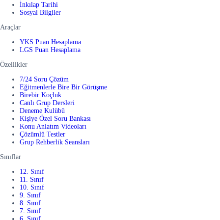
İnkılap Tarihi
Sosyal Bilgiler
Araçlar
YKS Puan Hesaplama
LGS Puan Hesaplama
Özellikler
7/24 Soru Çözüm
Eğitmenlerle Bire Bir Görüşme
Birebir Koçluk
Canlı Grup Dersleri
Deneme Kulübü
Kişiye Özel Soru Bankası
Konu Anlatım Videoları
Çözümlü Testler
Grup Rehberlik Seansları
Sınıflar
12. Sınıf
11. Sınıf
10. Sınıf
9. Sınıf
8. Sınıf
7. Sınıf
6. Sınıf