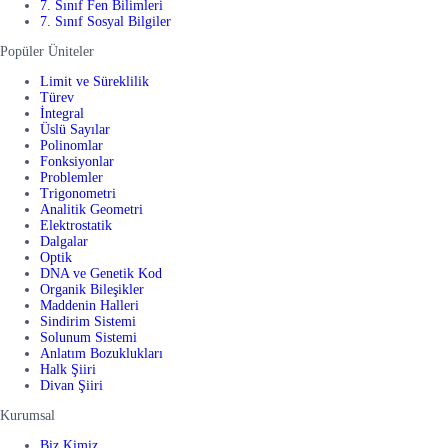
7. Sınıf Fen Bilimleri
7. Sınıf Sosyal Bilgiler
Popüler Üniteler
Limit ve Süreklilik
Türev
İntegral
Üslü Sayılar
Polinomlar
Fonksiyonlar
Problemler
Trigonometri
Analitik Geometri
Elektrostatik
Dalgalar
Optik
DNA ve Genetik Kod
Organik Bileşikler
Maddenin Halleri
Sindirim Sistemi
Solunum Sistemi
Anlatım Bozuklukları
Halk Şiiri
Divan Şiiri
Kurumsal
Biz Kimiz