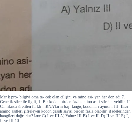
Mar k pro- bilgiyi oma ta- cek olan cilişini ve mino asi- yan her don adi 7.
Genetik şifre ile ilgili, 1. Bir kodon birden fazla amino asiti şifrele- yebilir. II.
Canlılarda üretilen farklı mRNA'ların baş- langıç kodonları aynıdır. III. Bazı
amino asitleri şifreleyen kodon çeşidi sayısı birden fazla olabilir. ifadelerinden
hangileri doğrudur? laur C) I ve III A) Yalnız III B) I ve Ill D) II ve III E) I,
II ve III 10.