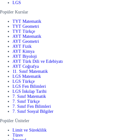
LGS
Popüler Kurslar
TYT Matematik
TYT Geometri
TYT Türkçe
AYT Matematik
AYT Geometri
AYT Fizik
AYT Kimya
AYT Biyoloji
AYT Türk Dili ve Edebiyatı
AYT Coğrafya
11. Sınıf Matematik
LGS Matematik
LGS Türkçe
LGS Fen Bilimleri
LGS İnkılap Tarihi
7. Sınıf Matematik
7. Sınıf Türkçe
7. Sınıf Fen Bilimleri
7. Sınıf Sosyal Bilgiler
Popüler Üniteler
Limit ve Süreklilik
Türev