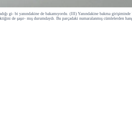
dığı gi- bi yanındakine de bakamıyordu. (III) Yanındakine bakma girişiminde b
rektiğini de şaşır- mış durumdaydı. Bu parçadaki numaralanmış cümlelerden han