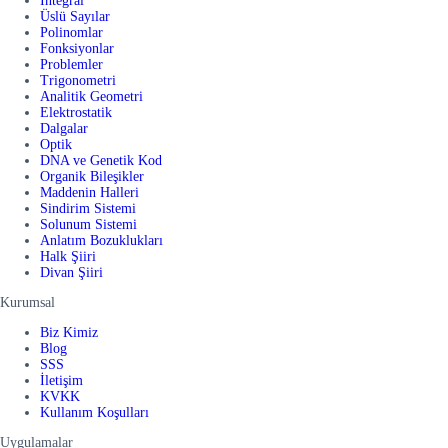
İntegral
Üslü Sayılar
Polinomlar
Fonksiyonlar
Problemler
Trigonometri
Analitik Geometri
Elektrostatik
Dalgalar
Optik
DNA ve Genetik Kod
Organik Bileşikler
Maddenin Halleri
Sindirim Sistemi
Solunum Sistemi
Anlatım Bozuklukları
Halk Şiiri
Divan Şiiri
Kurumsal
Biz Kimiz
Blog
SSS
İletişim
KVKK
Kullanım Koşulları
Uygulamalar