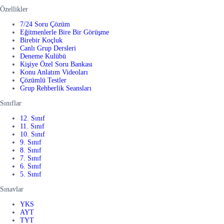
Özellikler
7/24 Soru Çözüm
Eğitmenlerle Bire Bir Görüşme
Birebir Koçluk
Canlı Grup Dersleri
Deneme Kulübü
Kişiye Özel Soru Bankası
Konu Anlatım Videoları
Çözümlü Testler
Grup Rehberlik Seansları
Sınıflar
12. Sınıf
11. Sınıf
10. Sınıf
9. Sınıf
8. Sınıf
7. Sınıf
6. Sınıf
5. Sınıf
Sınavlar
YKS
AYT
TYT