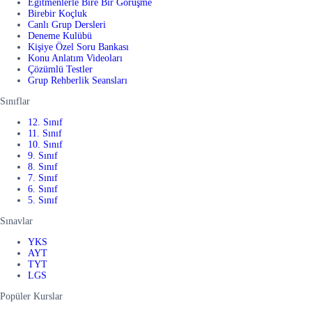
Eğitmenlerle Bire Bir Görüşme
Birebir Koçluk
Canlı Grup Dersleri
Deneme Kulübü
Kişiye Özel Soru Bankası
Konu Anlatım Videoları
Çözümlü Testler
Grup Rehberlik Seansları
Sınıflar
12. Sınıf
11. Sınıf
10. Sınıf
9. Sınıf
8. Sınıf
7. Sınıf
6. Sınıf
5. Sınıf
Sınavlar
YKS
AYT
TYT
LGS
Popüler Kurslar