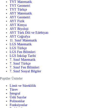
TYT Matematik
TYT Geometri
TYT Türkçe
AYT Matematik
AYT Geometri
AYT Fizik
AYT Kimya
AYT Biyoloji
AYT Türk Dili ve Edebiyatı
AYT Coğrafya
11. Sınıf Matematik
LGS Matematik
LGS Türkçe
LGS Fen Bilimleri
LGS İnkılap Tarihi
7. Sınıf Matematik
7. Sınıf Türkçe
7. Sınıf Fen Bilimleri
7. Sınıf Sosyal Bilgiler
Popüler Üniteler
Limit ve Süreklilik
Türev
İntegral
Üslü Sayılar
Polinomlar
Fonksiyonlar