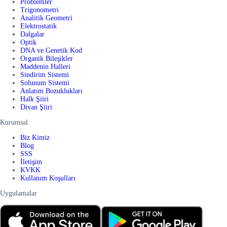
Problemler
Trigonometri
Analitik Geometri
Elektrostatik
Dalgalar
Optik
DNA ve Genetik Kod
Organik Bileşikler
Maddenin Halleri
Sindirim Sistemi
Solunum Sistemi
Anlatım Bozuklukları
Halk Şiiri
Divan Şiiri
Kurumsal
Biz Kimiz
Blog
SSS
İletişim
KVKK
Kullanım Koşulları
Uygulamalar