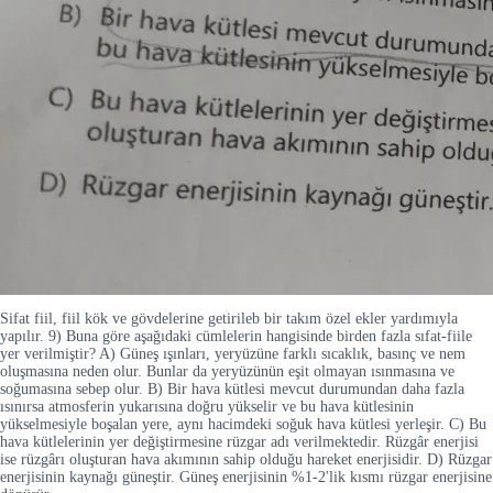
Sifat fiil, fiil kök ve gövdelerine getirileb bir takım özel ekler yardımıyla
yapılır. 9) Buna göre aşağıdaki cümlelerin hangisinde birden fazla sıfat-fiile
yer verilmiştir? A) Güneş ışınları, yeryüzüne farklı sıcaklık, basınç ve nem
oluşmasına neden olur. Bunlar da yeryüzünün eşit olmayan ısınmasına ve
soğumasına sebep olur. B) Bir hava kütlesi mevcut durumundan daha fazla
ısınırsa atmosferin yukarısına doğru yükselir ve bu hava kütlesinin
yükselmesiyle boşalan yere, aynı hacimdeki soğuk hava kütlesi yerleşir. C) Bu
hava kütlelerinin yer değiştirmesine rüzgar adı verilmektedir. Rüzgâr enerjisi
ise rüzgârı oluşturan hava akımının sahip olduğu hareket enerjisidir. D) Rüzgar
enerjisinin kaynağı güneştir. Güneş enerjisinin %1-2'lik kısmı rüzgar enerjisine