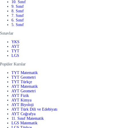
10. Sınıf
9. Sınıf
8. Sınıf
7. Sınıf
6. Sınıf
5. Sınıf
Sınavlar
YKS
AYT
TYT
LGS
Popüler Kurslar
TYT Matematik
TYT Geometri
TYT Türkçe
AYT Matematik
AYT Geometri
AYT Fizik
AYT Kimya
AYT Biyoloji
AYT Türk Dili ve Edebiyatı
AYT Coğrafya
11. Sınıf Matematik
LGS Matematik
LGS Türkçe