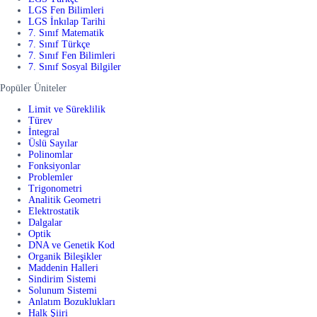
LGS Fen Bilimleri
LGS İnkılap Tarihi
7. Sınıf Matematik
7. Sınıf Türkçe
7. Sınıf Fen Bilimleri
7. Sınıf Sosyal Bilgiler
Popüler Üniteler
Limit ve Süreklilik
Türev
İntegral
Üslü Sayılar
Polinomlar
Fonksiyonlar
Problemler
Trigonometri
Analitik Geometri
Elektrostatik
Dalgalar
Optik
DNA ve Genetik Kod
Organik Bileşikler
Maddenin Halleri
Sindirim Sistemi
Solunum Sistemi
Anlatım Bozuklukları
Halk Şiiri