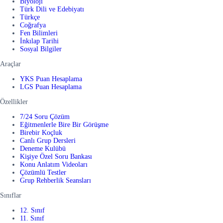
Biyoloji
Türk Dili ve Edebiyatı
Türkçe
Coğrafya
Fen Bilimleri
İnkılap Tarihi
Sosyal Bilgiler
Araçlar
YKS Puan Hesaplama
LGS Puan Hesaplama
Özellikler
7/24 Soru Çözüm
Eğitmenlerle Bire Bir Görüşme
Birebir Koçluk
Canlı Grup Dersleri
Deneme Kulübü
Kişiye Özel Soru Bankası
Konu Anlatım Videoları
Çözümlü Testler
Grup Rehberlik Seansları
Sınıflar
12. Sınıf
11. Sınıf