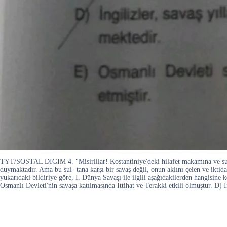
TYT/SOSTAL DIGIM 4. "Misirlilar! Kostantiniye'deki hilafet makamına ve sult
duymaktadır. Ama bu sul- tana karşı bir savaş değil, onun aklını çelen ve iktid
yukarıdaki bildiriye göre, I. Dünya Savaşı ile ilgili aşağıdakilerden hangisine k
Osmanlı Devleti'nin savaşa katılmasında İttihat ve Terakki etkili olmuştur. D) I