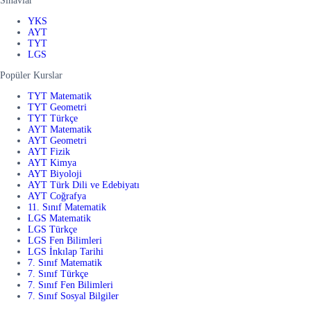
Sınavlar
YKS
AYT
TYT
LGS
Popüler Kurslar
TYT Matematik
TYT Geometri
TYT Türkçe
AYT Matematik
AYT Geometri
AYT Fizik
AYT Kimya
AYT Biyoloji
AYT Türk Dili ve Edebiyatı
AYT Coğrafya
11. Sınıf Matematik
LGS Matematik
LGS Türkçe
LGS Fen Bilimleri
LGS İnkılap Tarihi
7. Sınıf Matematik
7. Sınıf Türkçe
7. Sınıf Fen Bilimleri
7. Sınıf Sosyal Bilgiler