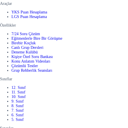
Araçlar
YKS Puan Hesaplama
LGS Puan Hesaplama
Özellikler
7/24 Soru Çözüm
Eğitmenlerle Bire Bir Görüşme
Birebir Koçluk
Canlı Grup Dersleri
Deneme Kulübü
Kişiye Özel Soru Bankası
Konu Anlatım Videoları
Çözümlü Testler
Grup Rehberlik Seansları
Sınıflar
12. Sınıf
11. Sınıf
10. Sınıf
9. Sınıf
8. Sınıf
7. Sınıf
6. Sınıf
5. Sınıf