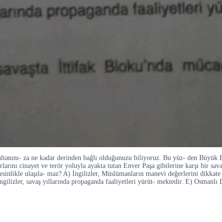
anını- za ne kadar derinden bağlı olduğunuzu biliyoruz. Bu yüz- den Büyük B
arlarını cinayet ve terör yoluyla ayakta tutan Enver Paşa gibilerine karşı bir s
esinlikle ulaşıla- maz? A) İngilizler, Müslümanların manevi değerlerini dikkate a
ngilizler, savaş yıllarında propaganda faaliyetleri yürüt- mektedir. E) Osmanlı 