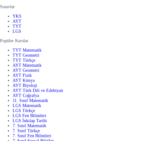
Sınavlar
YKS
AYT
TYT
LGS
Popüler Kurslar
TYT Matematik
TYT Geometri
TYT Türkçe
AYT Matematik
AYT Geometri
AYT Fizik
AYT Kimya
AYT Biyoloji
AYT Türk Dili ve Edebiyatı
AYT Coğrafya
11. Sınıf Matematik
LGS Matematik
LGS Türkçe
LGS Fen Bilimleri
LGS İnkılap Tarihi
7. Sınıf Matematik
7. Sınıf Türkçe
7. Sınıf Fen Bilimleri
7. Sınıf Sosyal Bilgiler