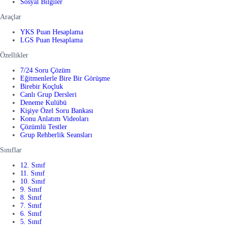
Sosyal Bilgiler
Araçlar
YKS Puan Hesaplama
LGS Puan Hesaplama
Özellikler
7/24 Soru Çözüm
Eğitmenlerle Bire Bir Görüşme
Birebir Koçluk
Canlı Grup Dersleri
Deneme Kulübü
Kişiye Özel Soru Bankası
Konu Anlatım Videoları
Çözümlü Testler
Grup Rehberlik Seansları
Sınıflar
12. Sınıf
11. Sınıf
10. Sınıf
9. Sınıf
8. Sınıf
7. Sınıf
6. Sınıf
5. Sınıf