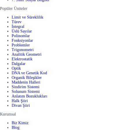
Popüler Üniteler
Limit ve Süreklilik
Türev
İntegral
Üslü Sayılar
Polinomlar
Fonksiyonlar
Problemler
Trigonometri
Analitik Geometri
Elektrostatik
Dalgalar
Optik
DNA ve Genetik Kod
Organik Bileşikler
Maddenin Halleri
Sindirim Sistemi
Solunum Sistemi
Anlatım Bozuklukları
Halk Şiiri
Divan Şiiri
Kurumsal
Biz Kimiz
Blog