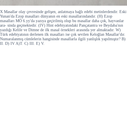
X Masallar olay çevresinde gelişen, anlatmaya bağlı edebi metinlerdendir. Eski
Yunan'da Ezop masalları dünyanın en eski masallarındandır. (H) Ezop
masalları MÖ 6.yy'da yazıya geçirilmiş olup bu masallar daha çok, hayvanlar
ara- sinda geçmektedir. (IV) Hint edebiyatındaki Pançatantra ve Beydaba'nın
yazdığı Kelile ve Dimne de ilk masal örnekleri arasında yer almaktadır. W)
Türk edebiyatının derlenen ilk masalları ise çok sevilen Keloğlan Masallar'dır.
Numaralanmış cümlelerin hangisinde masallarla ilgili yanlışlık yapılmıştır? B)
II. D) IV A)T. C) III. E) V.