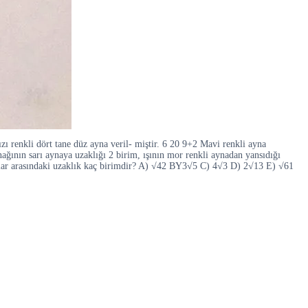
mızı renkli dört tane düz ayna veril- miştir. 6 20 9+2 Mavi renkli ayna
ağının sarı aynaya uzaklığı 2 birim, ışının mor renkli aynadan yansıdığı
oktalar arasındaki uzaklık kaç birimdir? A) √42 BY3√5 C) 4√3 D) 2√13 E) √61