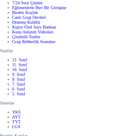
7/24 Soru Çözüm
Eğitmenlerle Bire Bir Görüşme
Birebir Koçluk
Canlı Grup Dersleri
Deneme Kulübü
Kişiye Özel Soru Bankası
Konu Anlatım Videoları
Çözümlü Testler
Grup Rehberlik Seansları
Sınıflar
12. Sınıf
11. Sınıf
10. Sınıf
9. Sınıf
8. Sınıf
7. Sınıf
6. Sınıf
5. Sınıf
Sınavlar
YKS
AYT
TYT
LGS
Popüler Kurslar