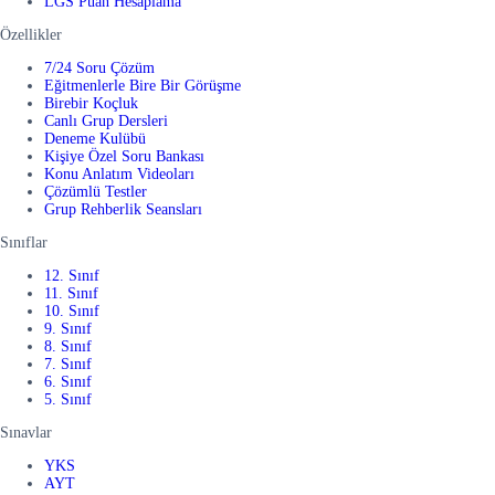
LGS Puan Hesaplama
Özellikler
7/24 Soru Çözüm
Eğitmenlerle Bire Bir Görüşme
Birebir Koçluk
Canlı Grup Dersleri
Deneme Kulübü
Kişiye Özel Soru Bankası
Konu Anlatım Videoları
Çözümlü Testler
Grup Rehberlik Seansları
Sınıflar
12. Sınıf
11. Sınıf
10. Sınıf
9. Sınıf
8. Sınıf
7. Sınıf
6. Sınıf
5. Sınıf
Sınavlar
YKS
AYT