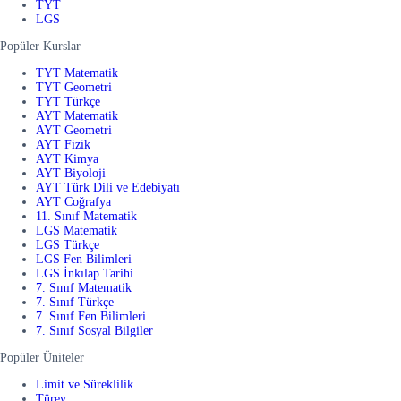
TYT
LGS
Popüler Kurslar
TYT Matematik
TYT Geometri
TYT Türkçe
AYT Matematik
AYT Geometri
AYT Fizik
AYT Kimya
AYT Biyoloji
AYT Türk Dili ve Edebiyatı
AYT Coğrafya
11. Sınıf Matematik
LGS Matematik
LGS Türkçe
LGS Fen Bilimleri
LGS İnkılap Tarihi
7. Sınıf Matematik
7. Sınıf Türkçe
7. Sınıf Fen Bilimleri
7. Sınıf Sosyal Bilgiler
Popüler Üniteler
Limit ve Süreklilik
Türev