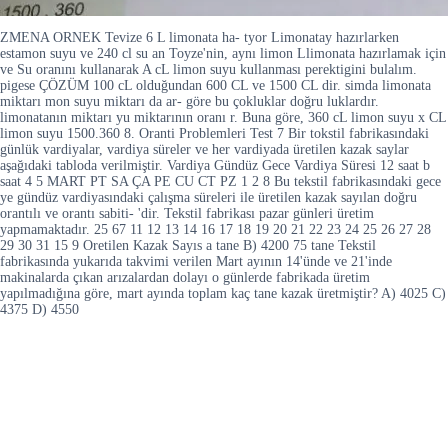
ZMENA ORNEK Tevize 6 L limonata ha- tyor Limonatay hazırlarken
estamon suyu ve 240 cl su an Toyze'nin, aynı limon Llimonata hazırlamak için
ve Su oranını kullanarak A cL limon suyu kullanması perektigini bulalım.
pigese ÇÖZÜM 100 cL olduğundan 600 CL ve 1500 CL dir. simda limonata
miktarı mon suyu miktarı da ar- göre bu çokluklar doğru luklardır.
limonatanın miktarı yu miktarının oranı r. Buna göre, 360 cL limon suyu x CL
limon suyu 1500.360 8. Oranti Problemleri Test 7 Bir tokstil fabrikasındaki
günlük vardiyalar, vardiya süreler ve her vardiyada üretilen kazak saylar
aşağıdaki tabloda verilmiştir. Vardiya Gündüz Gece Vardiya Süresi 12 saat b
saat 4 5 MART PT SA ÇA PE CU CT PZ 1 2 8 Bu tekstil fabrikasındaki gece
ye gündüz vardiyasındaki çalışma süreleri ile üretilen kazak sayılan doğru
orantılı ve orantı sabiti- 'dir. Tekstil fabrikası pazar günleri üretim
yapmamaktadır. 25 67 11 12 13 14 16 17 18 19 20 21 22 23 24 25 26 27 28
29 30 31 15 9 Oretilen Kazak Sayıs a tane B) 4200 75 tane Tekstil
fabrikasında yukarıda takvimi verilen Mart ayının 14'ünde ve 21'inde
makinalarda çıkan arızalardan dolayı o günlerde fabrikada üretim
yapılmadığına göre, mart ayında toplam kaç tane kazak üretmiştir? A) 4025 C)
4375 D) 4550