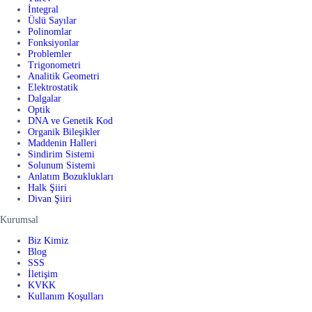
İntegral
Üslü Sayılar
Polinomlar
Fonksiyonlar
Problemler
Trigonometri
Analitik Geometri
Elektrostatik
Dalgalar
Optik
DNA ve Genetik Kod
Organik Bileşikler
Maddenin Halleri
Sindirim Sistemi
Solunum Sistemi
Anlatım Bozuklukları
Halk Şiiri
Divan Şiiri
Kurumsal
Biz Kimiz
Blog
SSS
İletişim
KVKK
Kullanım Koşulları