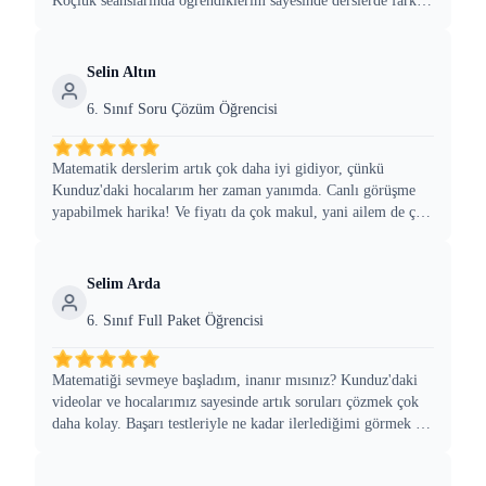
Koçluk seanslarında öğrendiklerim sayesinde derslerde fark
yaratıyorum. Grup rehberliklerde arkadaşlarla birlikte
öğrenmek onları dinlemek çok iyi oldu!
Selin Altın
6. Sınıf Soru Çözüm Öğrencisi
Matematik derslerim artık çok daha iyi gidiyor, çünkü
Kunduz'daki hocalarım her zaman yanımda. Canlı görüşme
yapabilmek harika! Ve fiyatı da çok makul, yani ailem de çok
memnun. Tavsiye ederim, gerçekten işe yarıyor!
Selim Arda
6. Sınıf Full Paket Öğrencisi
Matematiği sevmeye başladım, inanır mısınız? Kunduz'daki
videolar ve hocalarımız sayesinde artık soruları çözmek çok
daha kolay. Başarı testleriyle ne kadar ilerlediğimi görmek ise
beni bayağı motive ediyor.