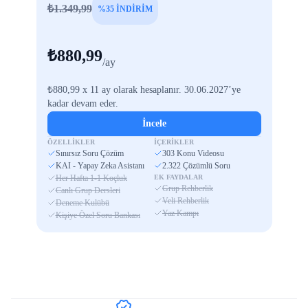
₺1.349,99
%35 İNDİRİM
₺880,99
/ay
₺880,99 x 11 ay olarak hesaplanır. 30.06.2027’ye
kadar devam eder.
İncele
ÖZELLİKLER
İÇERİKLER
Sınırsız Soru Çözüm
303 Konu Videosu
KAI - Yapay Zeka Asistanı
2.322 Çözümlü Soru
Her Hafta 1-1 Koçluk
EK FAYDALAR
Grup Rehberlik
Canlı Grup Dersleri
Veli Rehberlik
Deneme Kulübü
Yaz Kampı
Kişiye Özel Soru Bankası