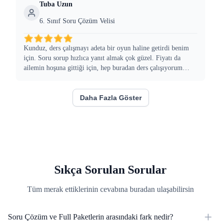
Tuba Uzun
6. Sınıf Soru Çözüm Velisi
Kunduz, ders çalışmayı adeta bir oyun haline getirdi benim
için. Soru sorup hızlıca yanıt almak çok güzel. Fiyatı da
ailemin hoşuna gittiği için, hep buradan ders çalışıyorum
artık. Arkadaşlarımla da paylaştım, onlar da başladılar
kullanmaya.
Daha Fazla Göster
Sıkça Sorulan Sorular
Tüm merak ettiklerinin cevabına buradan ulaşabilirsin
Soru Çözüm ve Full Paketlerin arasındaki fark nedir?