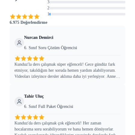
3
2
1
6.975 Değerlendirme
Nurcan Demirci
6. Sınıf Soru Çözüm Öğrencisi
Kunduz'la ders çalışmak süper eğlenceli! Gece gündüz fark
etmiyor, takıldığım her soruda hemen yardım alabiliyorum.
Videoları izleyince dersler aklıma daha iyi yerleşiyor. Annem
ve babam da fiyatı çok uygun buldu, arkadaşlarıma da
söyledim hemen.
Tahir Uluç
6. Sınıf Full Paket Öğrencisi
Kunduz'da ders çalışmak çok eğlenceli! Her zaman
hocalarıma soru sorabiliyorum ve bana hemen dönüyorlar.