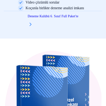
Video çözümlü sorular
Koçunla birlikte deneme analizi imkanı
Deneme Kulübü 6. Sınıf Full Paket'te