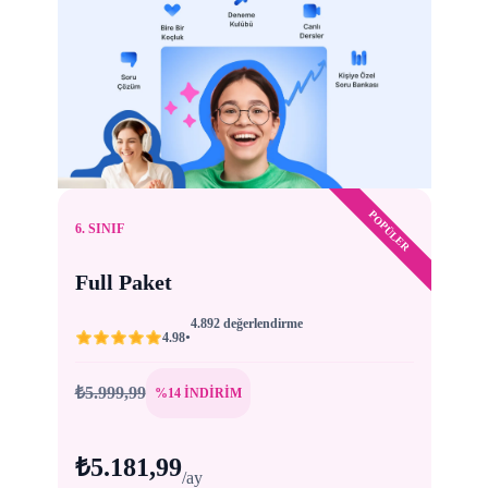
POPÜLER
6. SINIF
Full Paket
4.892 değerlendirme
•
4.98
₺5.999,99
%14 İNDİRİM
₺5.181,99
/ay