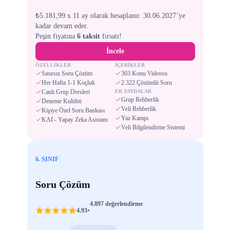
₺5.181,99 x 11 ay olarak hesaplanır. 30.06.2027’ye
kadar devam eder.
Peşin fiyatına
6 taksit
fırsatı!
İncele
ÖZELLİKLER
İÇERİKLER
Sınırsız Soru Çözüm
303 Konu Videosu
Her Hafta 1-1 Koçluk
2.322 Çözümlü Soru
Canlı Grup Dersleri
EK FAYDALAR
Grup Rehberlik
Deneme Kulübü
Veli Rehberlik
Kişiye Özel Soru Bankası
Yaz Kampı
KAI - Yapay Zeka Asistanı
Veli Bilgilendirme Sistemi
6. SINIF
Soru Çözüm
4.897 değerlendirme
•
4.93