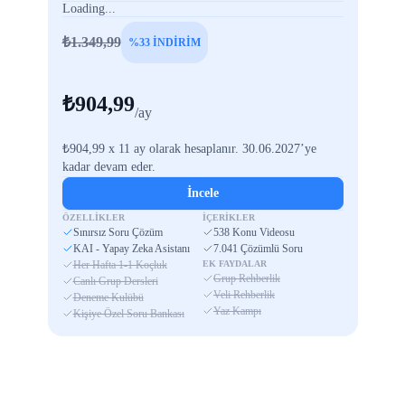
Loading...
₺1.349,99
%33 İNDİRİM
₺904,99
/ay
₺904,99 x 11 ay olarak hesaplanır. 30.06.2027’ye
kadar devam eder.
İncele
ÖZELLİKLER
İÇERİKLER
Sınırsız Soru Çözüm
538 Konu Videosu
KAI - Yapay Zeka Asistanı
7.041 Çözümlü Soru
Her Hafta 1-1 Koçluk
EK FAYDALAR
Grup Rehberlik
Canlı Grup Dersleri
Veli Rehberlik
Deneme Kulübü
Yaz Kampı
Kişiye Özel Soru Bankası