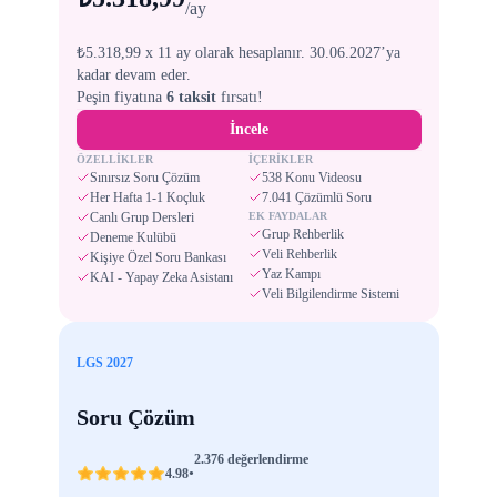
/ay
₺5.318,99 x 11 ay olarak hesaplanır. 30.06.2027’ya
kadar devam eder.
Peşin fiyatına
6 taksit
fırsatı!
İncele
ÖZELLİKLER
İÇERİKLER
Sınırsız Soru Çözüm
538 Konu Videosu
Her Hafta 1-1 Koçluk
7.041 Çözümlü Soru
Canlı Grup Dersleri
EK FAYDALAR
Grup Rehberlik
Deneme Kulübü
Veli Rehberlik
Kişiye Özel Soru Bankası
Yaz Kampı
KAI - Yapay Zeka Asistanı
Veli Bilgilendirme Sistemi
LGS 2027
Soru Çözüm
2.376 değerlendirme
•
4.98