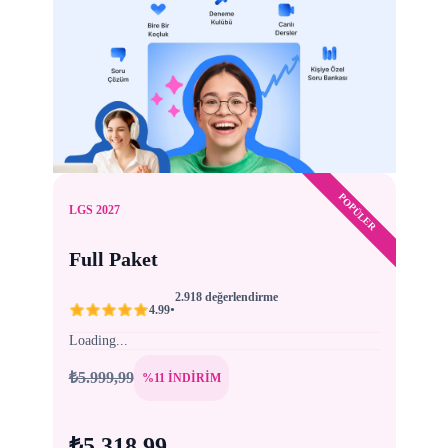
POPÜLER
LGS 2027
Full Paket
2.918 değerlendirme
•
4.99
Loading...
₺5.999,99
%11 İNDİRİM
₺5.318,99