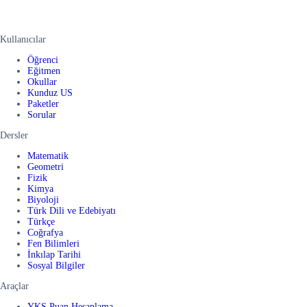
Kullanıcılar
Öğrenci
Eğitmen
Okullar
Kunduz US
Paketler
Sorular
Dersler
Matematik
Geometri
Fizik
Kimya
Biyoloji
Türk Dili ve Edebiyatı
Türkçe
Coğrafya
Fen Bilimleri
İnkılap Tarihi
Sosyal Bilgiler
Araçlar
YKS Puan Hesaplama