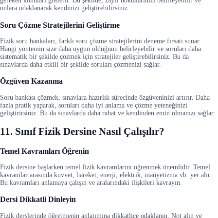
gereken konuları gösterir. Bu şekilde, zayıf noktalarınızı belirleyebilir ve
onlara odaklanarak kendinizi geliştirebilirsiniz.
Soru Çözme Stratejilerini Geliştirme
Fizik soru bankaları, farklı soru çözme stratejilerini deneme fırsatı sunar.
Hangi yöntemin size daha uygun olduğunu belirleyebilir ve soruları daha
sistematik bir şekilde çözmek için stratejiler geliştirebilirsiniz. Bu da
sınavlarda daha etkili bir şekilde soruları çözmenizi sağlar.
Özgüven Kazanma
Soru bankası çözmek, sınavlara hazırlık sürecinde özgüveninizi artırır. Daha
fazla pratik yaparak, soruları daha iyi anlama ve çözme yeteneğinizi
geliştirirsiniz. Bu da sınavlarda daha rahat ve kendinden emin olmanızı sağlar.
11. Sınıf Fizik Dersine Nasıl Çalışılır?
Temel Kavramları Öğrenin
Fizik dersine başlarken temel fizik kavramlarını öğrenmek önemlidir. Temel
kavramlar arasında kuvvet, hareket, enerji, elektrik, manyetizma vb. yer alır.
Bu kavramları anlamaya çalışın ve aralarındaki ilişkileri kavrayın.
Dersi Dikkatli Dinleyin
Fizik derslerinde öğretmenin anlatımına dikkatlice odaklanın. Not alın ve