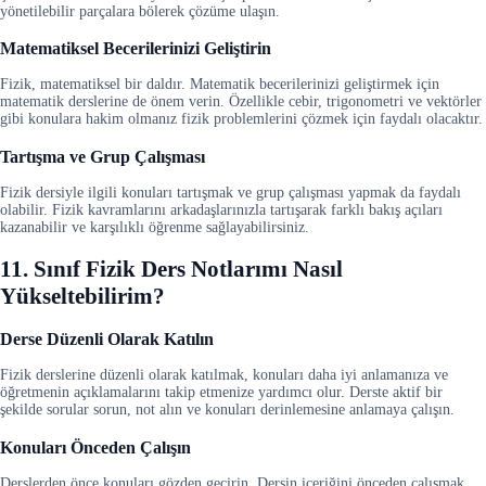
yönetilebilir parçalara bölerek çözüme ulaşın.
Matematiksel Becerilerinizi Geliştirin
Fizik, matematiksel bir daldır. Matematik becerilerinizi geliştirmek için
matematik derslerine de önem verin. Özellikle cebir, trigonometri ve vektörler
gibi konulara hakim olmanız fizik problemlerini çözmek için faydalı olacaktır.
Tartışma ve Grup Çalışması
Fizik dersiyle ilgili konuları tartışmak ve grup çalışması yapmak da faydalı
olabilir. Fizik kavramlarını arkadaşlarınızla tartışarak farklı bakış açıları
kazanabilir ve karşılıklı öğrenme sağlayabilirsiniz.
11. Sınıf Fizik Ders Notlarımı Nasıl
Yükseltebilirim?
Derse Düzenli Olarak Katılın
Fizik derslerine düzenli olarak katılmak, konuları daha iyi anlamanıza ve
öğretmenin açıklamalarını takip etmenize yardımcı olur. Derste aktif bir
şekilde sorular sorun, not alın ve konuları derinlemesine anlamaya çalışın.
Konuları Önceden Çalışın
Derslerden önce konuları gözden geçirin. Dersin içeriğini önceden çalışmak,