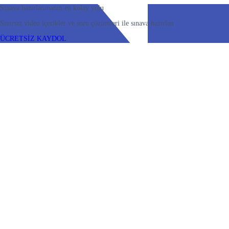
Sınava hazırlanmanın en kolay yolu
Sınırsız video içerikler ve soru çözümleri ile sınava hazırlan
ÜCRETSİZ KAYDOL