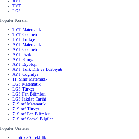
AYT
TYT
LGS
Popüler Kurslar
TYT Matematik
TYT Geometri
TYT Türkçe
AYT Matematik
AYT Geometri
AYT Fizik
AYT Kimya
AYT Biyoloji
AYT Türk Dili ve Edebiyatı
AYT Coğrafya
11. Sınıf Matematik
LGS Matematik
LGS Türkçe
LGS Fen Bilimleri
LGS İnkılap Tarihi
7. Sınıf Matematik
7. Sınıf Türkçe
7. Sınıf Fen Bilimleri
7. Sınıf Sosyal Bilgiler
Popüler Üniteler
Limit ve Süreklilik