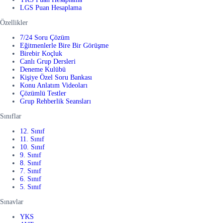
LGS Puan Hesaplama
Özellikler
7/24 Soru Çözüm
Eğitmenlerle Bire Bir Görüşme
Birebir Koçluk
Canlı Grup Dersleri
Deneme Kulübü
Kişiye Özel Soru Bankası
Konu Anlatım Videoları
Çözümlü Testler
Grup Rehberlik Seansları
Sınıflar
12. Sınıf
11. Sınıf
10. Sınıf
9. Sınıf
8. Sınıf
7. Sınıf
6. Sınıf
5. Sınıf
Sınavlar
YKS