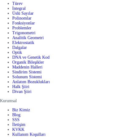
Türev
İntegral
Üslü Sayılar
Polinomlar
Fonksiyonlar
Problemler
Trigonometri
Analitik Geometri
Elektrostatik
Dalgalar
Optik
DNA ve Genetik Kod
Organik Bileşikler
Maddenin Halleri
Sindirim Sistemi
Solunum Sistemi
Anlatım Bozuklukları
Halk Şiiri
Divan Şiiri
Kurumsal
Biz Kimiz
Blog
SSS
İletişim
KVKK
Kullanım Koşulları