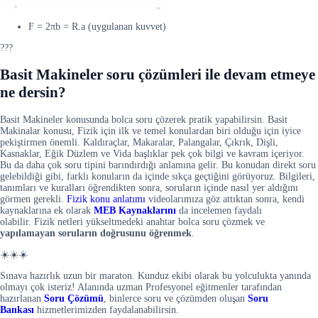
F = 2πb = R.a (uygulanan kuvvet)
???
Basit Makineler soru çözümleri ile devam etmeye
ne dersin?
Basit Makineler konusunda bolca soru çözerek pratik yapabilirsin. Basit
Makinalar konusu, Fizik için ilk ve temel konulardan biri olduğu için iyice
pekiştirmen önemli. Kaldıraçlar, Makaralar, Palangalar, Çıkrık, Dişli,
Kasnaklar, Eğik Düzlem ve Vida başlıklar pek çok bilgi ve kavram içeriyor.
Bu da daha çok soru tipini barındırdığı anlamına gelir. Bu konudan direkt soru
gelebildiği gibi, farklı konuların da içinde sıkça geçtiğini görüyoruz. Bilgileri,
tanımları ve kuralları öğrendikten sonra, soruların içinde nasıl yer aldığını
görmen gerekli.
Fizik konu anlatımı
videolarımıza göz attıktan sonra, kendi
kaynaklarına ek olarak
MEB Kaynaklarını
da incelemen faydalı
olabilir. Fizik netleri yükseltmedeki anahtar bolca soru çözmek ve
yapılamayan soruların doğrusunu öğrenmek
.
☀️☀️☀️
Sınava hazırlık uzun bir maraton. Kunduz ekibi olarak bu yolculukta yanında
olmayı çok isteriz! Alanında uzman Profesyonel eğitmenler tarafından
hazırlanan
Soru Çözümü
, binlerce soru ve çözümden oluşan
Soru
Bankası
hizmetlerimizden faydalanabilirsin.