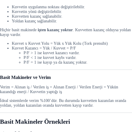
Kuvvetin uygulanma noktası değiştirilebilir.
Kuvvetin yönü değiştirilebilir.
Kuvvetten kazanç sağlanabilir.
Yoldan kazanç sağlanabilir.
Hiçbir basit makinede
işten kazanç yoktur
. Kuvvetten kazanç olduysa yoldan
kayıp vardır.
Kuvvet x Kuvvet Yolu = Yük x Yük Kolu (Tork prensibi)
Kuvvet Kazancı = Yük / Kuvvet = P/F
P/F > 1 ise kuvvet kazancı vardır.
P/F < 1 ise kuvvet kaybı vardır.
P/F = 1 ise kayıp ya da kazanç yoktur.
Basit Makineler ve
Verim
Verim = Alınan iş / Verilen iş = Alınan Enerji / Verilen Enerji = Yükün
kazandığı enerji / Kuvvetin yaptığı iş
İdeal sistemlerde verim %100’dür. Bu durumda kuvvetten kazanılan oranda
yoldan, yoldan kazanılan oranda kuvvetten kayıp vardır.
Basit Makineler Örnekleri