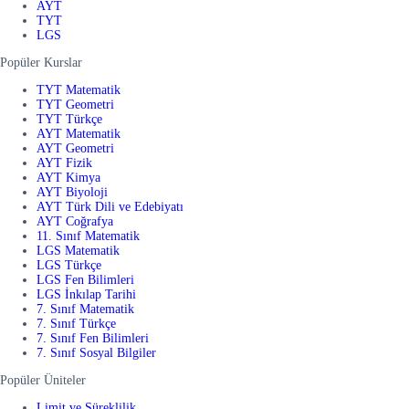
AYT
TYT
LGS
Popüler Kurslar
TYT Matematik
TYT Geometri
TYT Türkçe
AYT Matematik
AYT Geometri
AYT Fizik
AYT Kimya
AYT Biyoloji
AYT Türk Dili ve Edebiyatı
AYT Coğrafya
11. Sınıf Matematik
LGS Matematik
LGS Türkçe
LGS Fen Bilimleri
LGS İnkılap Tarihi
7. Sınıf Matematik
7. Sınıf Türkçe
7. Sınıf Fen Bilimleri
7. Sınıf Sosyal Bilgiler
Popüler Üniteler
Limit ve Süreklilik