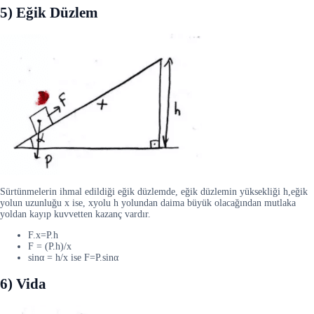
5) Eğik Düzlem
Sürtünmelerin ihmal edildiği eğik düzlemde, eğik düzlemin yüksekliği h,eğik
yolun uzunluğu x ise, xyolu h yolundan daima büyük olacağından mutlaka
yoldan kayıp kuvvetten kazanç vardır.
F.x=P.h
F = (P.h)/x
sinα = h/x ise F=P.sinα
6) Vida