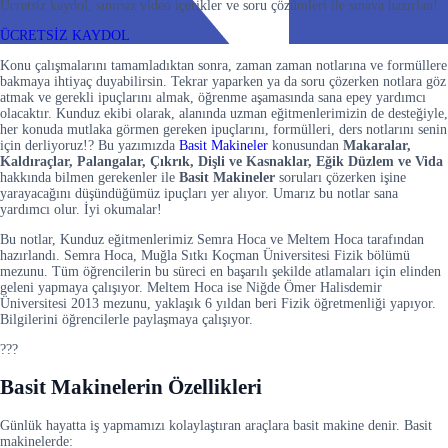
Ücretsiz kaydol, sınırsız video içerikler ve soru çözümleri ile sınava hazırlan!
ÜCRETSİZ KAYDOL
Konu çalışmalarını tamamladıktan sonra, zaman zaman notlarına ve formüllere
bakmaya ihtiyaç duyabilirsin. Tekrar yaparken ya da soru çözerken notlara göz
atmak ve gerekli ipuçlarını almak, öğrenme aşamasında sana epey yardımcı
olacaktır. Kunduz ekibi olarak, alanında uzman eğitmenlerimizin de desteğiyle,
her konuda mutlaka görmen gereken ipuçlarını, formülleri, ders notlarını senin
için derliyoruz!? Bu yazımızda
Basit Makineler
konusundan
Makaralar,
Kaldıraçlar, Palangalar, Çıkrık, Dişli ve Kasnaklar, Eğik Düzlem ve Vida
hakkında bilmen gerekenler ile
Basit Makineler
soruları çözerken işine
yarayacağını düşündüğümüz ipuçları yer alıyor. Umarız bu notlar sana
yardımcı olur. İyi okumalar!
Bu notlar, Kunduz eğitmenlerimiz Semra Hoca ve Meltem Hoca tarafından
hazırlandı. Semra Hoca, Muğla Sıtkı Koçman Üniversitesi Fizik bölümü
mezunu. Tüm öğrencilerin bu süreci en başarılı şekilde atlamaları için elinden
geleni yapmaya çalışıyor. Meltem Hoca ise Niğde Ömer Halisdemir
Üniversitesi 2013 mezunu, yaklaşık 6 yıldan beri Fizik öğretmenliği yapıyor.
Bilgilerini öğrencilerle paylaşmaya çalışıyor.
???
Basit Makinelerin Özellikleri
Günlük hayatta iş yapmamızı kolaylaştıran araçlara basit makine denir. Basit
makinelerde: