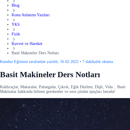
Blog
Konu Anlatımı Yazıları
YKS
Fizik
Kuvvet ve Hareket
Basit Makineler Ders Notları
Kunduz Eğitmen tarafından yazıldı, 16.02.2022
•
7 dakikalık okuma
Basit Makineler Ders Notları
Kaldıraçlar, Makaralar, Palangalar, Çıkrık, Eğik Düzlem, Dişli, Vida... Basit
Makinalar hakkında bilmen gerekenler ve soru çözüm ipuçları burada!