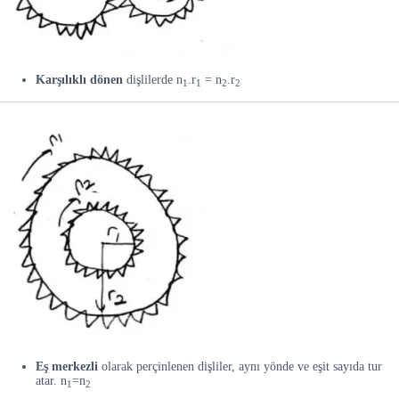
Karşılıklı dönen
dişlilerde n
.r
= n
.r
1
1
2
2
Eş merkezli
olarak perçinlenen dişliler, aynı yönde ve eşit sayıda tur
atar. n
=n
1
2