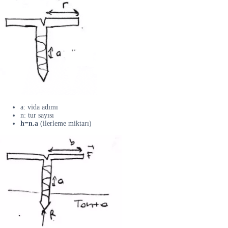
a: vida adımı
n: tur sayısı
h=n.a
(ilerleme miktarı)