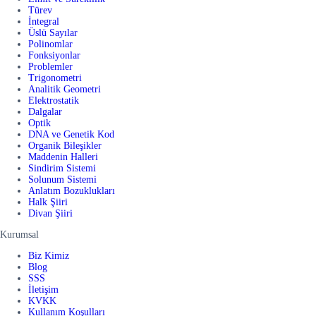
Türev
İntegral
Üslü Sayılar
Polinomlar
Fonksiyonlar
Problemler
Trigonometri
Analitik Geometri
Elektrostatik
Dalgalar
Optik
DNA ve Genetik Kod
Organik Bileşikler
Maddenin Halleri
Sindirim Sistemi
Solunum Sistemi
Anlatım Bozuklukları
Halk Şiiri
Divan Şiiri
Kurumsal
Biz Kimiz
Blog
SSS
İletişim
KVKK
Kullanım Koşulları