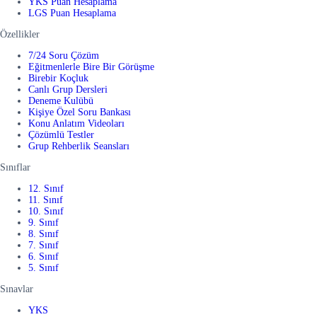
YKS Puan Hesaplama
LGS Puan Hesaplama
Özellikler
7/24 Soru Çözüm
Eğitmenlerle Bire Bir Görüşme
Birebir Koçluk
Canlı Grup Dersleri
Deneme Kulübü
Kişiye Özel Soru Bankası
Konu Anlatım Videoları
Çözümlü Testler
Grup Rehberlik Seansları
Sınıflar
12. Sınıf
11. Sınıf
10. Sınıf
9. Sınıf
8. Sınıf
7. Sınıf
6. Sınıf
5. Sınıf
Sınavlar
YKS