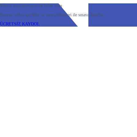
Sınava hazırlanmanın en kolay yolu
Sınırsız video içerikler ve soru çözümleri ile sınava hazırlan
ÜCRETSİZ KAYDOL