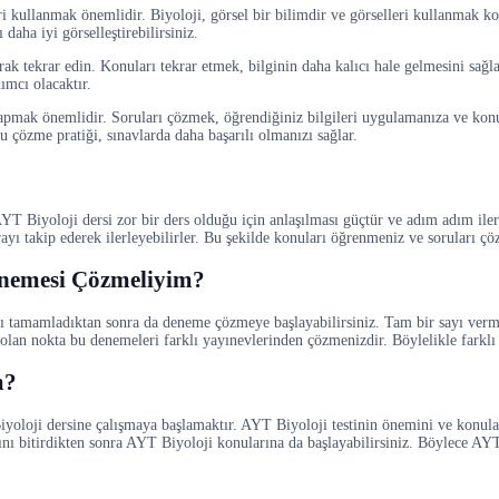
ri kullanmak önemlidir. Biyoloji, görsel bir bilimdir ve görselleri kullanmak ko
daha iyi görselleştirebilirsiniz.
rak tekrar edin. Konuları tekrar etmek, bilginin daha kalıcı hale gelmesini sağl
dımcı olacaktır.
yapmak önemlidir. Soruları çözmek, öğrendiğiniz bilgileri uygulamanıza ve konu
u çözme pratiği, sınavlarda daha başarılı olmanızı sağlar.
 AYT Biyoloji dersi zor bir ders olduğu için anlaşılması güçtür ve adım adım 
yı takip ederek ilerleyebilirler. Bu şekilde konuları öğrenmeniz ve soruları çö
enemesi Çözmeliyim?
ı tamamladıktan sonra da deneme çözmeye başlayabilirsiniz. Tam bir sayı verm
i olan nokta bu denemeleri farklı yayınevlerinden çözmenizdir. Böylelikle farkl
m?
iyoloji dersine çalışmaya başlamaktır. AYT Biyoloji testinin önemini ve konu
ını bitirdikten sonra AYT Biyoloji konularına da başlayabilirsiniz. Böylece AYT