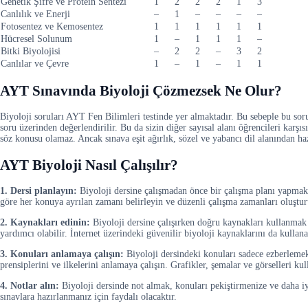
Genetik Şifre ve Protein Sentezi
1
2
2
2
1
3
Canlılık ve Enerji
–
1
–
–
–
–
Fotosentez ve Kemosentez
1
1
1
1
1
1
Hücresel Solunum
1
–
1
1
1
–
Bitki Biyolojisi
–
2
2
–
3
2
Canlılar ve Çevre
1
–
1
–
1
1
AYT Sınavında Biyoloji Çözmezsek Ne Olur?
Biyoloji soruları AYT Fen Bilimleri testinde yer almaktadır. Bu sebeple bu soru
soru üzerinden değerlendirilir. Bu da sizin diğer sayısal alanı öğrencileri kar
söz konusu olamaz. Ancak sınava eşit ağırlık, sözel ve yabancı dil alanından h
AYT Biyoloji Nasıl Çalışılır?
1. Dersi planlayın:
Biyoloji dersine çalışmadan önce bir çalışma planı yapmak 
göre her konuya ayrılan zamanı belirleyin ve düzenli çalışma zamanları oluştur
2. Kaynakları edinin:
Biyoloji dersine çalışırken doğru kaynakları kullanmak 
yardımcı olabilir. İnternet üzerindeki güvenilir biyoloji kaynaklarını da kullanab
3. Konuları anlamaya çalışın:
Biyoloji dersindeki konuları sadece ezberlemek 
prensiplerini ve ilkelerini anlamaya çalışın. Grafikler, şemalar ve görselleri kul
4. Notlar alın:
Biyoloji dersinde not almak, konuları pekiştirmenize ve daha iyi
sınavlara hazırlanmanız için faydalı olacaktır.