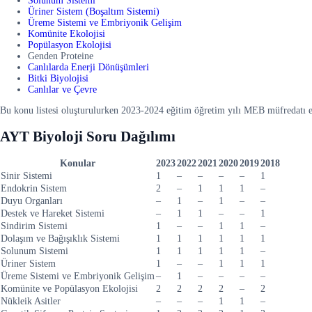
Solunum Sistemi
Üriner Sistem (Boşaltım Sistemi)
Üreme Sistemi ve Embriyonik Gelişim
Komünite Ekolojisi
Popülasyon Ekolojisi
Genden Proteine
Canlılarda Enerji Dönüşümleri
Bitki Biyolojisi
Canlılar ve Çevre
Bu konu listesi oluşturulurken 2023-2024 eğitim öğretim yılı MEB müfredatı es
AYT Biyoloji Soru Dağılımı
Konular
2023
2022
2021
2020
2019
2018
Sinir Sistemi
1
–
–
–
–
1
Endokrin Sistem
2
–
1
1
1
–
Duyu Organları
–
1
–
1
–
–
Destek ve Hareket Sistemi
–
1
1
–
–
1
Sindirim Sistemi
1
–
–
1
1
–
Dolaşım ve Bağışıklık Sistemi
1
1
1
1
1
1
Solunum Sistemi
1
1
1
1
1
–
Üriner Sistem
1
–
–
1
1
1
Üreme Sistemi ve Embriyonik Gelişim
–
1
–
–
–
–
Komünite ve Popülasyon Ekolojisi
2
2
2
2
–
2
Nükleik Asitler
–
–
–
1
1
–