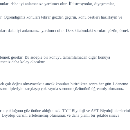
nuları daha iyi anlamanıza yardımcı olur. İllüstrasyonlar, diyagramlar,
ar. Öğrendiğiniz konuları tekrar gözden geçirin, konu özetleri hazırlayın ve
ları daha iyi anlamanıza yardımcı olur. Ders kitabındaki soruları çözün, örnek
ilerlemek gerekir. Bu sebeple bir konuyu tamamlamadan diğer konuya
zmeniz daha kolay olacaktır.
ek çok doğru olmayacaktır ancak konuları bitirdikten sonra her gün 1 deneme
ı soru tipleriyle karşılaşıp çok sayıda sorunun çözümünü öğrenmiş olursunuz.
ların çokluğunu göz önüne aldığımızda TYT Biyoloji ve AYT Biyoloji derslerini
 Biyoloji dersini ertelememiş olursunuz ve daha planlı bir şekilde sınava