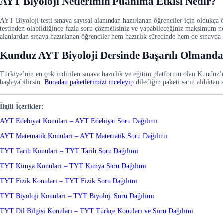
AYT Biyoloji Netlerimin Puanıma Etkisi Nedir?
AYT Biyoloji testi sınava sayısal alanından hazırlanan öğrenciler için oldukça ö
testinden olabildiğince fazla soru çözmelisiniz ve yapabileceğiniz maksimum net
alanlardan sınava hazırlanan öğrenciler hem hazırlık sürecinde hem de sınavda k
Kunduz AYT Biyoloji Dersinde Başarılı Olmanda
Türkiye’nin en çok indirilen sınava hazırlık ve eğitim platformu olan Kunduz’d
başlayabilirsin.
Buradan paketlerimizi inceleyip
dilediğin paketi satın aldıktan
İlgili İçerikler:
AYT Edebiyat Konuları – AYT Edebiyat Soru Dağılımı
AYT Matematik Konuları – AYT Matematik Soru Dağılımı
TYT Tarih Konuları – TYT Tarih Soru Dağılımı
TYT Kimya Konuları – TYT Kimya Soru Dağılımı
TYT Fizik Konuları – TYT Fizik Soru Dağılımı
TYT Biyoloji Konuları – TYT Biyoloji Soru Dağılımı
TYT Dil Bilgisi Konuları – TYT Türkçe Konuları ve Soru Dağılımı