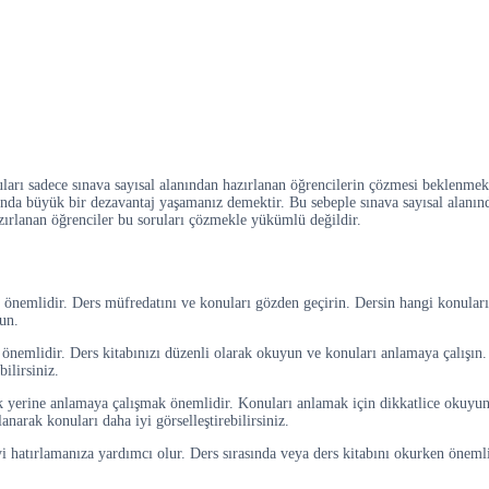
ları sadece sınava sayısal alanından hazırlanan öğrencilerin çözmesi beklenmekt
şısında büyük bir dezavantaj yaşamanız demektir. Bu sebeple sınava sayısal alanı
azırlanan öğrenciler bu soruları çözmekle yükümlü değildir.
önemlidir. Ders müfredatını ve konuları gözden geçirin. Dersin hangi konuları 
un.
önemlidir. Ders kitabınızı düzenli olarak okuyun ve konuları anlamaya çalışın. 
ilirsiniz.
yerine anlamaya çalışmak önemlidir. Konuları anlamak için dikkatlice okuyun, a
lanarak konuları daha iyi görselleştirebilirsiniz.
 hatırlamanıza yardımcı olur. Ders sırasında veya ders kitabını okurken önemli 