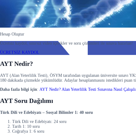
Hesap Oluştur
Ücretsiz kaydol, sınırsız video içerikler ve soru çözümleri ile sınava hazırlan!
ÜCRETSİZ KAYDOL
AYT Nedir?
AYT (Alan Yeterlilik Testi), ÖSYM tarafından uygulanan üniversite sınavı YKS
180 dakikada çözmekle yükümlüdür. Adaylar hesaplanmasını istedikleri puan tür
Daha fazla bilgi için
:
AYT Nedir? Alan Yeterlilik Testi Sınavına Nasıl Çalışılı
AYT Soru Dağılımı
Türk Dili ve Edebiyatı – Sosyal Bilimler 1: 40 soru
Türk Dili ve Edebiyatı: 24 soru
Tarih 1: 10 soru
Coğrafya 1: 6 soru