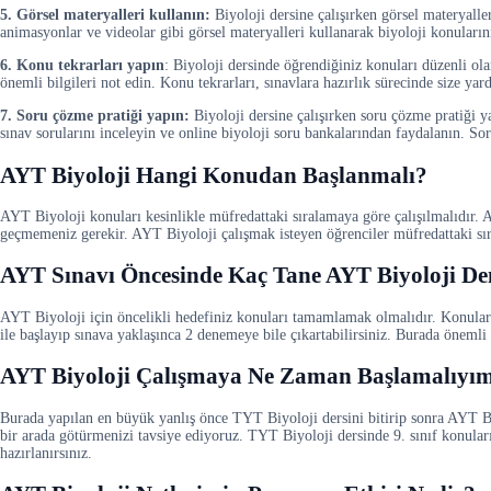
5. Görsel materyalleri kullanın:
Biyoloji dersine çalışırken görsel materyalle
animasyonlar ve videolar gibi görsel materyalleri kullanarak biyoloji konularını 
6. Konu tekrarları yapın
: Biyoloji dersinde öğrendiğiniz konuları düzenli ola
önemli bilgileri not edin. Konu tekrarları, sınavlara hazırlık sürecinde size yar
7. Soru çözme pratiği yapın:
Biyoloji dersine çalışırken soru çözme pratiği 
sınav sorularını inceleyin ve online biyoloji soru bankalarından faydalanın. Sor
AYT Biyoloji
Hangi Konudan Başlanmalı?
AYT Biyoloji konuları kesinlikle müfredattaki sıralamaya göre çalışılmalıdır.
geçmemeniz gerekir. AYT Biyoloji çalışmak isteyen öğrenciler müfredattaki sıra
AYT Sınavı Öncesinde Kaç Tane AYT Biyoloji D
AYT Biyoloji için öncelikli hedefiniz konuları tamamlamak olmalıdır. Konular
ile başlayıp sınava yaklaşınca 2 denemeye bile çıkartabilirsiniz. Burada öneml
AYT Biyoloji Çalışmaya Ne Zaman Başlamalıyı
Burada yapılan en büyük yanlış önce TYT Biyoloji dersini bitirip sonra AYT B
bir arada götürmenizi tavsiye ediyoruz. TYT Biyoloji dersinde 9. sınıf konular
hazırlanırsınız.