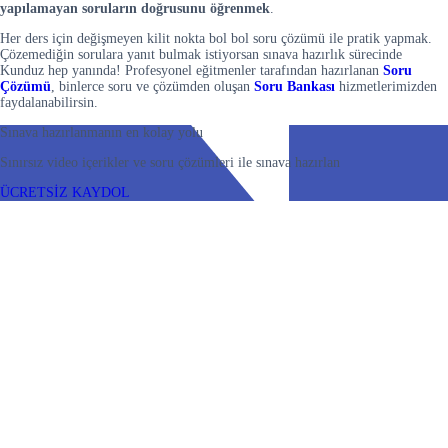
yapılamayan soruların doğrusunu öğrenmek
.
Her ders için değişmeyen kilit nokta bol bol soru çözümü ile pratik yapmak.
Çözemediğin sorulara yanıt bulmak istiyorsan sınava hazırlık sürecinde
Kunduz hep yanında! Profesyonel eğitmenler tarafından hazırlanan
Soru
Çözümü
, binlerce soru ve çözümden oluşan
Soru Bankası
hizmetlerimizden
faydalanabilirsin.
Sınava hazırlanmanın en kolay yolu
Sınırsız video içerikler ve soru çözümleri ile sınava hazırlan
ÜCRETSİZ KAYDOL