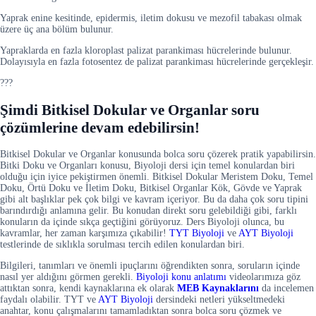
Yaprak enine kesitinde, epidermis, iletim dokusu ve mezofil tabakası olmak
üzere üç ana bölüm bulunur.
Yapraklarda en fazla kloroplast palizat parankiması hücrelerinde bulunur.
Dolayısıyla en fazla fotosentez de palizat parankiması hücrelerinde gerçekleşir.
???
Şimdi Bitkisel Dokular ve Organlar soru
çözümlerine devam edebilirsin!
Bitkisel Dokular ve Organlar konusunda bolca soru çözerek pratik yapabilirsin.
Bitki Doku ve Organları konusu, Biyoloji dersi için temel konulardan biri
olduğu için iyice pekiştirmen önemli. Bitkisel Dokular Meristem Doku, Temel
Doku, Örtü Doku ve İletim Doku, Bitkisel Organlar Kök, Gövde ve Yaprak
gibi alt başlıklar pek çok bilgi ve kavram içeriyor. Bu da daha çok soru tipini
barındırdığı anlamına gelir. Bu konudan direkt soru gelebildiği gibi, farklı
konuların da içinde sıkça geçtiğini görüyoruz. Ders Biyoloji olunca, bu
kavramlar, her zaman karşımıza çıkabilir!
TYT Biyoloji
ve
AYT Biyoloji
testlerinde de sıklıkla sorulması tercih edilen konulardan biri.
Bilgileri, tanımları ve önemli ipuçlarını öğrendikten sonra, soruların içinde
nasıl yer aldığını görmen gerekli.
Biyoloji konu anlatımı
videolarımıza göz
attıktan sonra, kendi kaynaklarına ek olarak
MEB Kaynaklarını
da incelemen
faydalı olabilir. TYT ve
AYT Biyoloji
dersindeki netleri yükseltmedeki
anahtar, konu çalışmalarını tamamladıktan sonra bolca soru çözmek ve