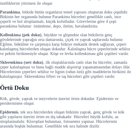
özelliklerini yitirmesi ile oluşur.
Parankima
, bitkide bütün organların temel yapısını oluşturan doku çeşididir.
Bitkinin her organında bulunur.Parankima hücreleri genellikle canlı, ince
çeperli ve bol sitoplazmalı, küçük kofulludur. Görevlerine göre 4 çeşit
parankima bulunur: özümleme, depo, iletim, havalandırma
Kollenkima (pek doku)
, büyükte ve glişmekte olan bitkilerin genç
gövdelerinde yaprağın orta damarında, çiçek ve yaprak saplarında bulunur.
Eğilme, bükülme ve çarpmaya karşı bitkiye mekanik destek sağlayan, çeperi
kalınlaşmış hücrelerden oluşan dokudur. Kalınlaşma hücre çeperlerinde selüloz
ve pektin birikmesiyle oluşur. Köşe ve levha kollenkiması gibi çeşitleri vardır.
Sklerenkima (sert doku)
, ilk oluştuklarında canlı olan bu hücreler, zamanla
çeper kalınlaşması ve buna bağlı madde alışverişi yapamamasından dolayı ölür.
Hücrelerinin çeperleri selüloz ve lignin (odun özü) gibi maddelerin birikimi ile
kalınlaşmıştır. Sklerenkima lifleri ve taş hücreleri gibi çeşitleri vardır.
Örtü Doku
Kök, gövde, yaprak ve meyvelerin üzerini örten dokudur. Epidermis ve
peridermisten oluşur.
Epidermis
, tek sıra hücrelerden oluşan bitkinin yaprak, genç gövde ve kök
gibi yapıların üzerini örten en dış tabakadır. Hücreleri büyük kofulu, az
sitoplazmalıdır. Kloroplast bulunmaz, fotosentez yapmaz. Hücrelerinin
arasında boşluk bulunmaz. Genellikle tek sıra halinde dizilir.