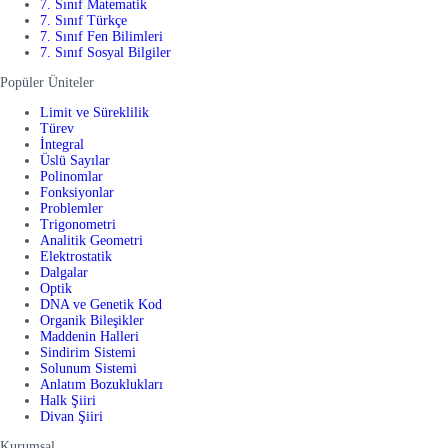
7. Sınıf Matematik
7. Sınıf Türkçe
7. Sınıf Fen Bilimleri
7. Sınıf Sosyal Bilgiler
Popüler Üniteler
Limit ve Süreklilik
Türev
İntegral
Üslü Sayılar
Polinomlar
Fonksiyonlar
Problemler
Trigonometri
Analitik Geometri
Elektrostatik
Dalgalar
Optik
DNA ve Genetik Kod
Organik Bileşikler
Maddenin Halleri
Sindirim Sistemi
Solunum Sistemi
Anlatım Bozuklukları
Halk Şiiri
Divan Şiiri
Kurumsal