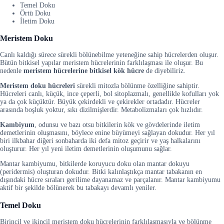
Temel Doku
Örtü Doku
İletim Doku
Meristem Doku
Canlı kaldığı sürece sürekli bölünebilme yeteneğine sahip hücrelerden oluşur.
Bütün bitkisel yapılar meristem hücrelerinin farklılaşması ile oluşur. Bu
nedenle
meristem hücrelerine
bitkisel kök hücre
de diyebiliriz.
Meristem doku hücreleri
sürekli mitozla bölünme özelliğine sahiptir.
Hücreleri canlı, küçük, ince çeperli, bol sitoplazmalı, genellikle kofulları yok
ya da çok küçüktür. Büyük çekirdekli ve çekirekler ortadadır. Hücreler
arasında boşluk yoktur, sıkı dizilmişlerdir. Metabolizmaları çok hızlıdır.
Kambiyum
, odunsu ve bazı otsu bitkilerin kök ve gövdelerinde iletim
demetlerinin oluşmasını, böylece enine büyümeyi sağlayan dokudur. Her yıl
biri ilkbahar diğeri sonbaharda iki defa mitoz geçirir ve yaş halkalarını
oluşturur. Her yıl yeni iletim demetlerinin oluşumunu sağlar.
Mantar kambiyumu, bitkilerde koruyucu doku olan mantar dokuyu
(peridermis) oluşturan dokudur. Bitki kalınlaştıkça mantar tabakanın en
dışındaki hücre sıraları gerilime dayanamaz ve parçalanır. Mantar kambiyumu
aktif bir şekilde bölünerek bu tabakayı devamlı yeniler.
Temel Doku
Birincil ve ikincil meristem doku hücrelerinin farklılaşmasıyla ve bölünme