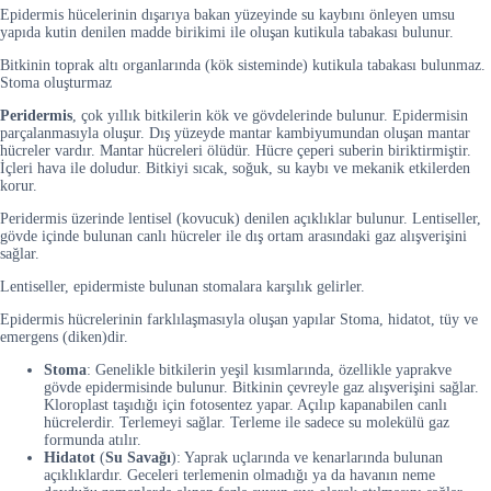
Epidermis hücelerinin dışarıya bakan yüzeyinde su kaybını önleyen umsu
yapıda kutin denilen madde birikimi ile oluşan kutikula tabakası bulunur.
Bitkinin toprak altı organlarında (kök sisteminde) kutikula tabakası bulunmaz.
Stoma oluşturmaz
Peridermis
, çok yıllık bitkilerin kök ve gövdelerinde bulunur. Epidermisin
parçalanmasıyla oluşur. Dış yüzeyde mantar kambiyumundan oluşan mantar
hücreler vardır. Mantar hücreleri ölüdür. Hücre çeperi suberin biriktirmiştir.
İçleri hava ile doludur. Bitkiyi sıcak, soğuk, su kaybı ve mekanik etkilerden
korur.
Peridermis üzerinde lentisel (kovucuk) denilen açıklıklar bulunur. Lentiseller,
gövde içinde bulunan canlı hücreler ile dış ortam arasındaki gaz alışverişini
sağlar.
Lentiseller, epidermiste bulunan stomalara karşılık gelirler.
Epidermis hücrelerinin farklılaşmasıyla oluşan yapılar Stoma, hidatot, tüy ve
emergens (diken)dir.
Stoma
: Genelikle bitkilerin yeşil kısımlarında, özellikle yaprakve
gövde epidermisinde bulunur. Bitkinin çevreyle gaz alışverişini sağlar.
Kloroplast taşıdığı için fotosentez yapar. Açılıp kapanabilen canlı
hücrelerdir. Terlemeyi sağlar. Terleme ile sadece su molekülü gaz
formunda atılır.
Hidatot
(
Su Savağı
): Yaprak uçlarında ve kenarlarında bulunan
açıklıklardır. Geceleri terlemenin olmadığı ya da havanın neme