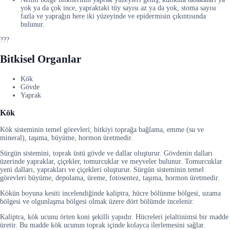
yok ya da çok ince, yapraktaki tüy sayısı az ya da yok, stoma sayısı
fazla ve yaprağın here iki yüzeyinde ve epidermisin çıkıntısında
bulunur.
???
Bitkisel Organlar
Kök
Gövde
Yaprak
Kök
Kök sisteminin temel görevleri; bitkiyi toprağa bağlama, emme (su ve
mineral), taşıma, büyüme, hormon üretmedir.
Sürgün sistemini, toprak üstü gövde ve dallar oluşturur. Gövdenin dalları
üzerinde yapraklar, çiçekler, tomurcuklar ve meyveler bulunur. Tomurcuklar
yeni dalları, yaprakları ve çiçekleri oluşturur. Sürgün sisteminin temel
görevleri büyüme, depolama, üreme, fotosentez, taşıma, hormon üretmedir.
Kökün boyuna kesiti incelendiğinde kaliptra, hücre bölünme bölgesi, uzama
bölgesi ve olgunlaşma bölgesi olmak üzere dört bölümde incelenir.
Kaliptra, kök ucunu örten koni şekilli yapıdır. Hücreleri jelaltinimsi bir madde
üretir. Bu madde kök ucunun toprak içinde kolayca ilerlemesini sağlar.