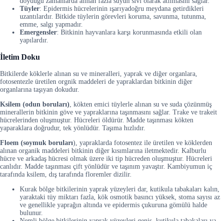
doyduğu zamanlarda alınan fazla suyun sıvı olarak atılmasını sağlar.
Tüyler
: Epidermis hücrelerinin ışarıyadoğru meydana getirdikleri
uzantılardır. Bitkide tüylerin görevleri koruma, savunma, tutunma,
emme, salgı yapmadır.
Emergensler
: Bitkinin hayvanlara karşı korunmasında etkili olan
yapılardır.
İletim Doku
Bitkilerde köklerle alınan su ve mineralleri, yaprak ve diğer organlara,
fotosentezle üretilen orgnik maddeleri de yapraklardan bitkinin diğer
organlarına taşıyan dokudur.
Ksilem (odun boruları)
, kökten emici tüylerle alınan su ve suda çözünmüş
minerallerin bitkinin göve ve yapraklarına taşınmasını sağlar. Trake ve trakeit
hücrelerinden oluşmuştur. Hücreleri öldürür. Madde taşınması kökten
yaparaklara doğrudur, tek yönlüdür. Taşıma hızlıdır.
Floem (soymuk boruları
), yapraklarda fotosentez ile üretilen ve köklerden
alınan organik maddeleri bitkinin diğer kısımlarına iletmektedir. Kalburlu
hücre ve arkadaş hücresi olmak üzere iki tip hücreden oluşmuştur. Hücreleri
canlıdır. Madde taşınması çift yönlüdür ve taşınım yavaştır. Kambiyumun iç
tarafında ksilem, dış tarafında floremler dizilir.
Kurak bölge bitkilerinin yaprak yüzeyleri dar, kutikula tabakaları kalın,
yaraktaki tüy miktarı fazla, kök osmotik basıncı yüksek, stoma sayısı az
ve genellikle yaprağın altında ve epidermis çukuruna gömülü halde
bulunur.
Nemli bölge bitkilerinin yaprak yüzeyleri geniş, kutikula tabakaları ya