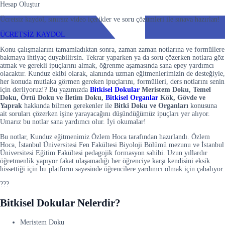
Hesap Oluştur
Ücretsiz kaydol, sınırsız video içerikler ve soru çözümleri ile sınava hazırlan!
ÜCRETSİZ KAYDOL
Konu çalışmalarını tamamladıktan sonra, zaman zaman notlarına ve formüllere
bakmaya ihtiyaç duyabilirsin. Tekrar yaparken ya da soru çözerken notlara göz
atmak ve gerekli ipuçlarını almak, öğrenme aşamasında sana epey yardımcı
olacaktır. Kunduz ekibi olarak, alanında uzman eğitmenlerimizin de desteğiyle,
her konuda mutlaka görmen gereken ipuçlarını, formülleri, ders notlarını senin
için derliyoruz!? Bu yazımızda
Bitkisel Dokular
Meristem Doku, Temel
Doku, Örtü Doku ve İletim Doku,
Bitkisel Organlar
Kök, Gövde ve
Yaprak
hakkında bilmen gerekenler ile
Bitki Doku ve Organları
konusuna
ait soruları çözerken işine yarayacağını düşündüğümüz ipuçları yer alıyor.
Umarız bu notlar sana yardımcı olur. İyi okumalar!
Bu notlar, Kunduz eğitmenimiz Özlem Hoca tarafından hazırlandı. Özlem
Hoca, İstanbul Üniversitesi Fen Fakültesi Biyoloji Bölümü mezunu ve İstanbul
Üniversitesi Eğitim Fakültesi pedagojik formasyon sahibi. Uzun yıllardır
öğretmenlik yapıyor fakat ulaşamadığı her öğrenciye karşı kendisini eksik
hissettiği için bu platform sayesinde öğrencilere yardımcı olmak için çabalıyor.
???
Bitkisel Dokular Nelerdir?
Meristem Doku