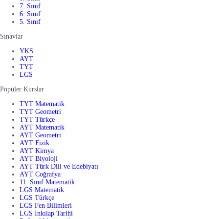
7. Sınıf
6. Sınıf
5. Sınıf
Sınavlar
YKS
AYT
TYT
LGS
Popüler Kurslar
TYT Matematik
TYT Geometri
TYT Türkçe
AYT Matematik
AYT Geometri
AYT Fizik
AYT Kimya
AYT Biyoloji
AYT Türk Dili ve Edebiyatı
AYT Coğrafya
11. Sınıf Matematik
LGS Matematik
LGS Türkçe
LGS Fen Bilimleri
LGS İnkılap Tarihi