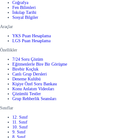
Coğrafya
Fen Bilimleri
İnkılap Tarihi
Sosyal Bilgiler
Araçlar
YKS Puan Hesaplama
LGS Puan Hesaplama
Özellikler
7/24 Soru Çözüm
Eğitmenlerle Bire Bir Görüşme
Birebir Koçluk
Canlı Grup Dersleri
Deneme Kulübü
Kişiye Özel Soru Bankası
Konu Anlatım Videoları
Çözümlü Testler
Grup Rehberlik Seansları
Sınıflar
12. Sınıf
11. Sınıf
10. Sınıf
9. Sınıf
8. Sınıf